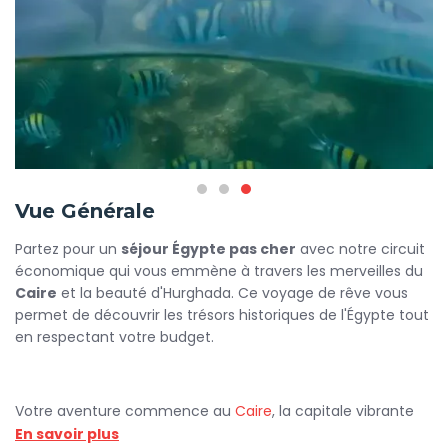
Vue Générale
Partez pour un
séjour Égypte pas cher
avec notre circuit
économique qui vous emmène à travers les merveilles du
Caire
et la beauté d'Hurghada. Ce voyage de rêve vous
permet de découvrir les trésors historiques de l'Égypte tout
en respectant votre budget.
Votre aventure commence au
Caire
, la capitale vibrante
de l'Égypte. À votre arrivée, un délégué de Flying Carpet
En savoir plus