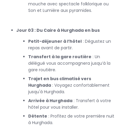
confortables, des visites guidées et des transports inclus.
mouche avec spectacle folklorique ou
Son et Lumière aux pyramides.
Que vous soyez passionné d’histoire, amateur de plages ou
Jour 03 : Du Caire à Hurghada en bus
à la recherche d’aventures, ce circuit économique est
l’occasion idéale de découvrir les merveilles de l’Égypte
Petit-déjeuner à l’hôtel
: Dégustez un
sans vous ruiner. Ne manquez pas cette chance de vivre
repas avant de partir.
une expérience unique au cœur de l'Égypte !
Transfert à la gare routière
: Un
délégué vous accompagnera jusqu’à la
gare routière.
Trajet en bus climatisé vers
Hurghada
: Voyagez confortablement
jusqu'à Hurghada.
Arrivée à Hurghada
: Transfert à votre
hôtel pour vous installer.
Détente
: Profitez de votre première nuit
à Hurghada.