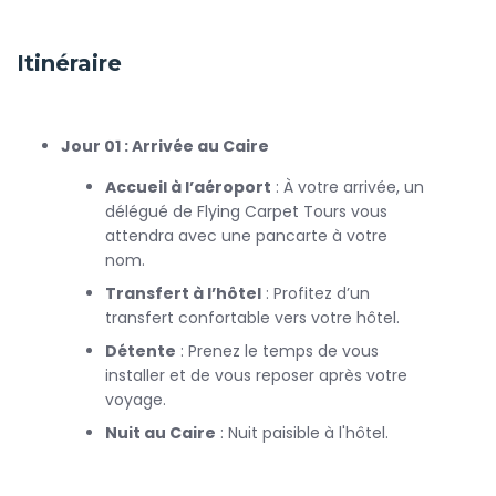
Tours vous accueillera à l’aéroport et vous conduira à votre
hôtel. Après vous être installé, profitez d'un moment de
détente avant de commencer votre exploration.
Itinéraire
Partez à la découverte des célèbres
pyramides de Gizeh
.
Jour 01 : Arrivée au Caire
Admirez les imposantes pyramides de
Kheops
,
Khephren
et
Mykérinos
Accueil à l’aéroport
, ainsi que le
Sphinx
: À votre arrivée, un
, symbole emblématique
de l'Égypte ancienne. Ces sites sont incontournables lors
délégué de Flying Carpet Tours vous
de tout séjour en Égypte.
attendra avec une pancarte à votre
nom.
Transfert à l’hôtel
: Profitez d’un
Après cette immersion dans l'histoire, visitez le
transfert confortable vers votre hôtel.
Musée
égyptien
des Antiquités, qui abrite des milliers de pièces
Détente
: Prenez le temps de vous
précieuses, dont le trésor de
Toutankhamon
. Ce musée
installer et de vous reposer après votre
vous plongera dans l'histoire fascinante de l'Égypte
voyage.
ancienne et vous permettra de découvrir des artefacts
Nuit au Caire
: Nuit paisible à l'hôtel.
uniques.