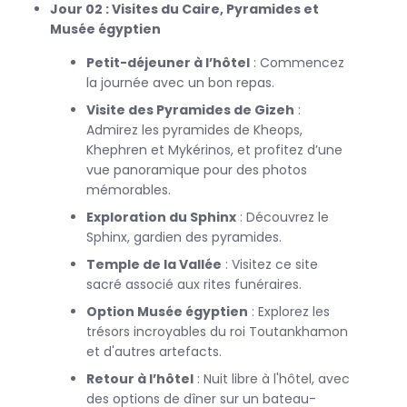
Jour 02 : Visites du Caire, Pyramides et
Après avoir exploré le Caire, direction
Hurghada
, la célèbre
Musée égyptien
station balnéaire de
la mer Rouge
. Vous y serez transféré
par un vol ou un transport terrestre confortable. Hurghada
Petit-déjeuner à l’hôtel
: Commencez
est connue pour ses plages de sable fin, ses eaux
la journée avec un bon repas.
cristallines et ses récifs coralliens magnifiques.
Visite des Pyramides de Gizeh
:
Admirez les pyramides de Kheops,
Khephren et Mykérinos, et profitez d’une
Profitez d'activités nautiques telles que la plongée sous-
vue panoramique pour des photos
marine, le snorkeling ou des promenades en bateau pour
mémorables.
admirer la vie marine exceptionnelle. Durant votre séjour à
Exploration du Sphinx
: Découvrez le
Hurghada, détendez-vous sur la plage ou participez à des
Sphinx, gardien des pyramides.
excursions optionnelles vers des sites voisins, comme le
Temple de la Vallée
: Visitez ce site
parc national de
Ras Mohammed
ou les
îles
Giftun
. Ces
sacré associé aux rites funéraires.
excursions vous offriront une expérience inoubliable dans
un cadre naturel époustouflant.
Option Musée égyptien
: Explorez les
trésors incroyables du roi Toutankhamon
et d'autres artefacts.
Ce
séjour Égypte pas cher
est conçu pour vous offrir le
Retour à l’hôtel
: Nuit libre à l'hôtel, avec
meilleur rapport qualité-prix, avec des hébergements
des options de dîner sur un bateau-