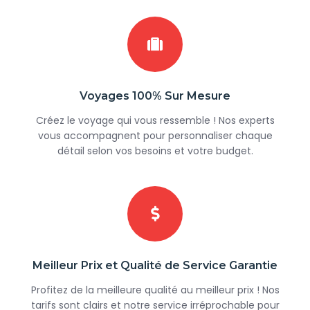
Caire.
Ce
circuit pas cher egypte
de 8
jours combine voyage
économique, richesse historique et
expériences uniques sur le Nil, idéal
pour les voyageurs souhaitant vivre
Voyages 100% Sur Mesure
une aventure complète en Égypte
Créez le voyage qui vous ressemble ! Nos experts
à petit prix. Réservez dès
vous accompagnent pour personnaliser chaque
maintenant votre
circuit pas cher
détail selon vos besoins et votre budget.
egypte
et créez des souvenirs
inoubliables !
Meilleur Prix et Qualité de Service Garantie
Profitez de la meilleure qualité au meilleur prix ! Nos
tarifs sont clairs et notre service irréprochable pour