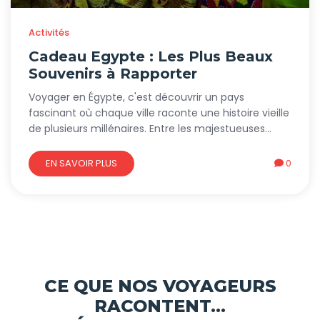
Activités
Cadeau Egypte : Les Plus Beaux
Souvenirs à Rapporter
Voyager en Égypte, c'est découvrir un pays
fascinant où chaque ville raconte une histoire vieille
de plusieurs millénaires. Entre les majestueuses
pyramides, les temples de Louxor, les souks animés
du Caire et les paysages exceptionnels du Nil, il est
EN SAVOIR PLUS
0
presque impossible de repartir sans emporter un
souvenir de cette aventure unique.
CE QUE NOS VOYAGEURS
RACONTENT...