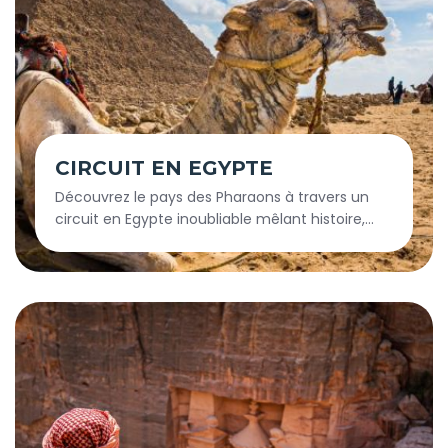
CIRCUIT EN EGYPTE
Découvrez le pays des Pharaons à travers un
circuit en Egypte inoubliable mêlant histoire,
culture et paysages mythiques. Des
majestueuses pyramides du Caire aux temples
fascinants de Louxor et d’Assouan, chaque
étape vous plonge au cœur d’une civilisation
millénaire. Naviguez sur le Nil lors d’une croisière
magique et laissez-vous séduire par
l’authenticité des villages nubiens. Entre
découvertes culturelles et moments de
détente, vivez une expérience unique et hors
du temps en Égypte.