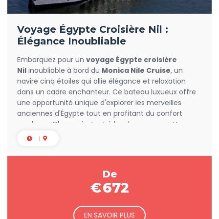
Voyage Égypte Croisière Nil :
Élégance Inoubliable
Embarquez pour un
voyage Égypte croisière
Nil
inoubliable à bord du
Monica Nile Cruise
, un
navire cinq étoiles qui allie élégance et relaxation
dans un cadre enchanteur. Ce bateau luxueux offre
une opportunité unique d'explorer les merveilles
anciennes d'Égypte tout en profitant du confort
moderne. Chaque instant à bord vous permettra
d'admirer les panoramas magnifiques du fleuve tout
en vous détendant.
De
€
672
EN SAVOIR PLUS