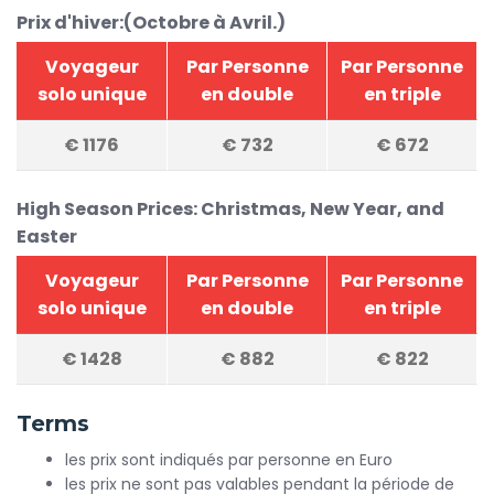
Prix d'hiver:(Octobre à Avril.)
Voyageur
Par Personne
Par Personne
solo unique
en double
en triple
€
1176
€
732
€
672
High Season Prices: Christmas, New Year, and
Easter
Voyageur
Par Personne
Par Personne
solo unique
en double
en triple
€
1428
€
882
€
822
Terms
les prix sont indiqués par personne en Euro
les prix ne sont pas valables pendant la période de