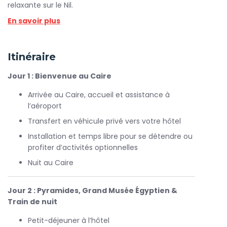
relaxante sur le Nil.
En savoir plus
Explorez les trésors incontournables de l’Égypte tout en
vous immergeant dans sa culture riche, ses paysages
spectaculaires et son héritage millénaire, accompagnés de
Itinéraire
guides experts et de services de qualité.
Les points forts de votre voyage :
Jour 1 : Bienvenue au Caire
Le Caire historique :
Arrivée au Caire, accueil et assistance à
découvrez les majestueuses
pyramides de Gizeh, le mystérieux Sphinx et le Grand
l’aéroport
Musée Égyptien.
Transfert en véhicule privé vers votre hôtel
Croisière sur le Nil :
naviguez entre Assouan et
Installation et temps libre pour se détendre ou
Louxor avec des visites optionnelles des sites
profiter d’activités optionnelles
emblématiques comme le temple de Philae, le Haut
Nuit au Caire
Barrage, Kom Ombo, Edfou, Karnak, le temple de
Louxor ainsi que la rive Ouest avec la Vallée des Rois,
le temple de la reine Hatchepsout et les Colosses de
Jour 2 : Pyramides, Grand Musée Égyptien &
Memnon.
Train de nuit
Expérience en train de nuit :
traversez le désert
Petit-déjeuner à l’hôtel
égyptien sous un ciel étoilé pour une aventure