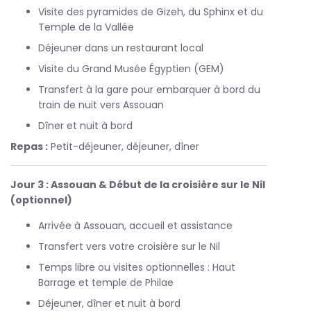
Visite des pyramides de Gizeh, du Sphinx et du
authentique et mémorable.
Temple de la Vallée
Service personnalisé :
profitez de guides
Déjeuner dans un restaurant local
anglophones et d’une assistance complète tout au
long de votre séjour pour une expérience fluide et
Visite du Grand Musée Égyptien (GEM)
enrichissante.
Transfert à la gare pour embarquer à bord du
Ce
voyage organisé en egypte pas cher
combine
train de nuit vers Assouan
confort, découverte culturelle et aventure pour vous offrir
Dîner et nuit à bord
une expérience complète à chaque étape. Réservez dès
maintenant votre
Repas :
Petit-déjeuner, déjeuner, dîner
voyage organisé en egypte pas cher
avec Flying Carpet Tours et créez des souvenirs
inoubliables au cœur de l’Égypte.
Jour 3 : Assouan & Début de la croisière sur le Nil
(optionnel)
Arrivée à Assouan, accueil et assistance
Transfert vers votre croisière sur le Nil
Temps libre ou visites optionnelles : Haut
Barrage et temple de Philae
Déjeuner, dîner et nuit à bord