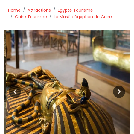
Home
Attractions
Egypte Tourisme
Caire Tourisme
Le Musée égyptien du Caire