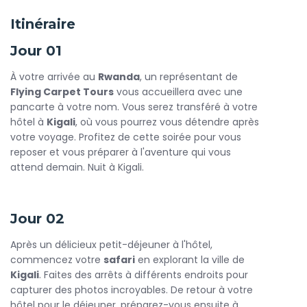
naturel. La rencontre avec les gorilles est une expérience
Itinéraire
unique et émouvante qui vous laissera des souvenirs
impérissables.
Jour 01
Après cette rencontre inoubliable, direction le
village
À votre arrivée au
Rwanda
, un représentant de
culturel d'Ibyi Iwacu
. Ici, vous aurez l'occasion de plonger
Flying Carpet Tours
vous accueillera avec une
dans la culture rwandaise, d'apprendre sur les traditions
pancarte à votre nom. Vous serez transféré à votre
locales et de découvrir l'artisanat rwandais. Participez à des
hôtel à
Kigali
, où vous pourrez vous détendre après
activités interactives, goûtez à la cuisine locale et
votre voyage. Profitez de cette soirée pour vous
rencontrez des artisans passionnés qui partagent leur
reposer et vous préparer à l'aventure qui vous
savoir-faire.
attend demain. Nuit à Kigali.
Au cours de votre
Rwanda Wildlife Safari
, vous explorerez
également d'autres trésors naturels du pays. Les paysages
variés, allant des collines verdoyantes aux lacs sereins, vous
Jour 02
offriront des panoramas spectaculaires. Vous aurez
l'occasion d'observer une faune diverse, y compris des
Après un délicieux petit-déjeuner à l'hôtel,
singes dorés et une multitude d'oiseaux colorés.
commencez votre
safari
en explorant la ville de
Kigali
. Faites des arrêts à différents endroits pour
Nos circuits sont conçus pour vous offrir un équilibre parfait
capturer des photos incroyables. De retour à votre
entre aventure et confort. Profitez d'hébergements de
hôtel pour le déjeuner, préparez-vous ensuite à