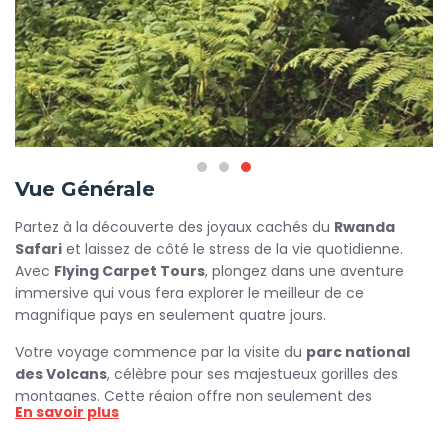
Vue Générale
Partez à la découverte des joyaux cachés du
Rwanda
Safari
et laissez de côté le stress de la vie quotidienne.
Avec
Flying Carpet Tours
, plongez dans une aventure
immersive qui vous fera explorer le meilleur de ce
magnifique pays en seulement quatre jours.
Votre voyage commence par la visite du
parc national
des Volcans
, célèbre pour ses majestueux gorilles des
montagnes. Cette région offre non seulement des
En savoir plus
paysages à couper le souffle, mais aussi la possibilité de
rencontrer ces créatures emblématiques dans leur habitat