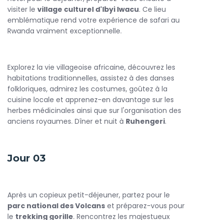
qualité, où vous pourrez vous ressourcer après vos journées
visiter le
village culturel d'Ibyi Iwacu
. Ce lieu
d'exploration. Savourez des repas savoureux mettant en
emblématique rend votre expérience de safari au
valeur la cuisine rwandaise.
Rwanda vraiment exceptionnelle.
Ne manquez pas cette opportunité de vivre un
Rwanda
Safari
exceptionnel. Réservez dès maintenant votre
aventure avec
Flying Carpet Tours
et préparez-vous à
Explorez la vie villageoise africaine, découvrez les
créer des souvenirs inoubliables tout en explorant la
habitations traditionnelles, assistez à des danses
beauté sauvage et la richesse culturelle du Rwanda. Cette
folkloriques, admirez les costumes, goûtez à la
expérience vous laissera des souvenirs gravés à jamais
cuisine locale et apprenez-en davantage sur les
dans votre cœur !
herbes médicinales ainsi que sur l'organisation des
anciens royaumes. Dîner et nuit à
Ruhengeri
.
Jour 03
Après un copieux petit-déjeuner, partez pour le
parc national des Volcans
et préparez-vous pour
le
trekking gorille
. Rencontrez les majestueux