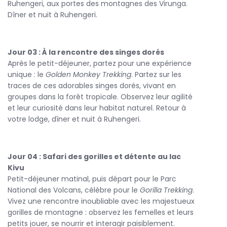
Chaque moment est pensé pour vous offrir une aventure
Ruhengeri, aux portes des montagnes des Virunga.
riche, sécurisée et respectueuse de l’environnement.
Dîner et nuit à Ruhengeri.
Entre émotions, nature et découverte, le
Rwanda gorille
est une expérience rare, empreinte de beauté et
Jour 03 : À la rencontre des singes dorés
d’humanité. Vivez l’aventure d’une vie au cœur du Rwanda
Après le petit-déjeuner, partez pour une expérience
et repartez avec des souvenirs gravés pour toujours.
unique : le
Golden Monkey Trekking
. Partez sur les
traces de ces adorables singes dorés, vivant en
groupes dans la forêt tropicale. Observez leur agilité
et leur curiosité dans leur habitat naturel. Retour à
votre lodge, dîner et nuit à Ruhengeri.
Jour 04 : Safari des gorilles et détente au lac
Kivu
Petit-déjeuner matinal, puis départ pour le Parc
National des Volcans, célèbre pour le
Gorilla Trekking
.
Vivez une rencontre inoubliable avec les majestueux
gorilles de montagne : observez les femelles et leurs
petits jouer, se nourrir et interagir paisiblement.