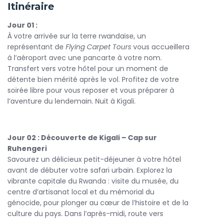
Itinéraire
collines luxuriantes, forêts brumeuses et volcans
majestueux forment un décor spectaculaire pour votre
Jour 01 :
aventure.
À votre arrivée sur la terre rwandaise, un
Le moment fort de votre séjour est sans doute le
représentant de
Flying Carpet Tours
vous accueillera
gorilla
trekking
à l’aéroport avec une pancarte à votre nom.
, une marche guidée à travers la forêt tropicale à
la rencontre des gorilles dans leur habitat naturel.
Transfert vers votre hôtel pour un moment de
Observez-les de près, partagez un instant magique avec
détente bien mérité après le vol. Profitez de votre
ces géants paisibles, et ressentez toute la puissance de ce
soirée libre pour vous reposer et vous préparer à
face-à-face unique avec la nature.
l’aventure du lendemain. Nuit à Kigali.
Mais le
Rwanda gorille
ne se limite pas à son parc
emblématique. Votre voyage inclut également la visite du
Jour 02 : Découverte de Kigali – Cap sur
village culturel d’Iby’Iwacu
, où vous découvrirez les
Ruhengeri
traditions locales, la musique, la danse et le mode de vie
Savourez un délicieux petit-déjeuner à votre hôtel
rwandais. Cette immersion culturelle rendra votre séjour
avant de débuter votre safari urbain. Explorez la
encore plus authentique.
vibrante capitale du Rwanda : visite du musée, du
En choisissant
centre d’artisanat local et du mémorial du
Flying Carpet Tours
, vous profitez d’une
organisation fluide, d’un hébergement confortable et de
génocide, pour plonger au cœur de l’histoire et de la
guides passionnés, experts du Rwanda et de sa faune.
culture du pays. Dans l’après-midi, route vers