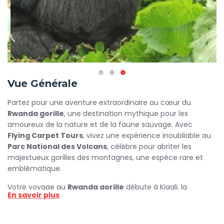
Vue Générale
Partez pour une aventure extraordinaire au cœur du
Rwanda gorille
, une destination mythique pour les
amoureux de la nature et de la faune sauvage. Avec
Flying Carpet Tours
, vivez une expérience inoubliable au
Parc National des Volcans
, célèbre pour abriter les
majestueux gorilles des montagnes, une espèce rare et
emblématique.
Votre voyage au
Rwanda gorille
débute à Kigali, la
En savoir plus
capitale dynamique du pays des mille collines, avant de
prendre la route vers les montagnes verdoyantes du nord.
Là, vous découvrirez un paysage à couper le souffle :