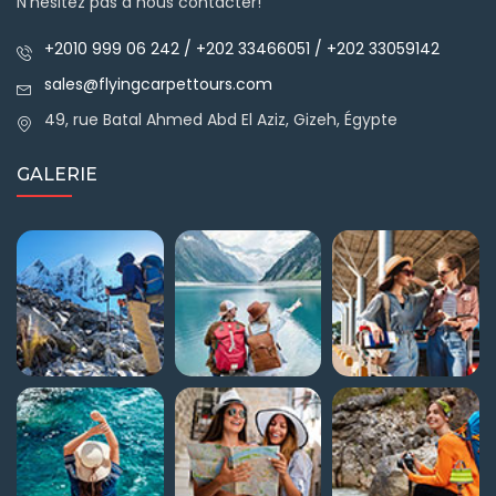
N'hésitez pas à nous contacter!
+2010 999 06 242 / +202 33466051 / +202 33059142
sales@flyingcarpettours.com
49, rue Batal Ahmed Abd El Aziz, Gizeh, Égypte
GALERIE