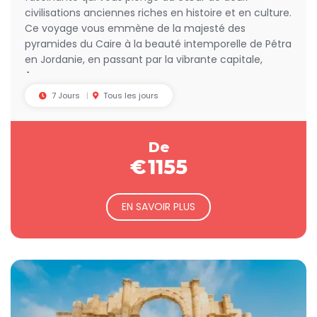
Trésor et laissez-vous transporter par la magie de cet
civilisations anciennes riches en histoire et en culture.
ancien royaume nabatéen.
Ce voyage vous emmène de la majesté des
pyramides du Caire à la beauté intemporelle de Pétra
Ne manquez pas l'occasion de flotter dans les eaux salées
en Jordanie, en passant par la vibrante capitale,
de la
Mer Morte
, une expérience inoubliable. Ensuite,
Amman.
partez pour le spectaculaire
Wadi Rum
, un désert de rêve
où vous pourrez explorer ses paysages époustouflants en
7 Jours
Tous les jours
jeep ou à dos de chameau, et dormir sous un ciel étoilé.
Ce
combiné Jordanie Égypte
est une aventure unique et
De
mémorable qui vous laissera des souvenirs impérissables.
€
1155
Que vous soyez passionné d'histoire ou amateur de nature,
votre voyage vous réserve des découvertes étonnantes.
Ne ratez pas cette chance et réservez votre voyage dès
EN SAVOIR PLUS
maintenant !