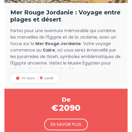
Mer Rouge Jordanie : Voyage entre
plages et désert
Partez pour une aventure mémorable qui combine
les merveilles de l'Égypte et de la Jordanie, avec un
focus sur la
Mer Rouge Jordanie
. Votre voyage
commence au
Caire
, où vous serez émerveillé par
les pyramides de Gizeh, symboles emblématiques de
l'Égypte ancienne. Visitez le Musée Égyptien pour
admirer des trésors inestimables, notamment ceux
de Toutankhamon, et découvrez l’histoire fascinante
14 Jours
Lundi
de cette civilisation millénaire.
De
€
2090
EN SAVOIR PLUS