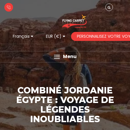
PERSONNALISEZ VOTRE VO
Français
EUR (€)
Menu
COMBINÉ JORDANIE
ÉGYPTE : VOYAGE DE
LÉGENDES
INOUBLIABLES