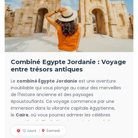
Combiné Egypte Jordanie : Voyage
entre trésors antiques
Le
combiné Égypte Jordanie
est une aventure
inoubliable qui vous plonge au cœur des merveilles
de l'histoire ancienne et des paysages
époustouflants. Ce voyage commence par une
immersion dans la vibrante capitale égyptienne,
le
Caire
, où vous pourrez admirer les célèbres
pyramides de Gizeh, témoins majestueux de la
grandeur pharaonique. Le Musée Égyptien, avec ses
12 Jours
Samedi
trésors inestimables, notamment ceux de