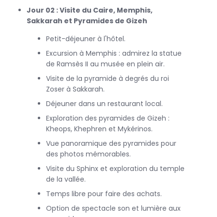
Jour 02 : Visite du Caire, Memphis,
Sakkarah et Pyramides de Gizeh
L'une des étapes les plus marquantes de ce circuit est la
visite de
Pétra
, souvent appelée la "ville rose" en raison de
Petit-déjeuner à l'hôtel.
la couleur de la roche dans laquelle elle est taillée. Inscrite
Excursion à Memphis : admirez la statue
au patrimoine mondial de l'UNESCO, Pétra est un chef-
de Ramsès II au musée en plein air.
d'œuvre d'architecture nabatéenne. En déambulant dans
le Siq, un ravin étroit qui mène au célèbre Trésor, vous
Visite de la pyramide à degrés du roi
serez transporté dans un passé glorieux. Les façades
Zoser à Sakkarah.
sculptées dans la roche et les monuments majestueux de
Déjeuner dans un restaurant local.
Pétra témoignent de l'ingéniosité des anciens bâtisseurs.
Exploration des pyramides de Gizeh :
Kheops, Khephren et Mykérinos.
Vue panoramique des pyramides pour
Tout au long de ce
circuit Égypte
Jordanie
, vous aurez
des photos mémorables.
l'occasion de savourer une cuisine locale délicieuse et de
vous immerger dans les traditions culturelles des deux
Visite du Sphinx et exploration du temple
pays. Que ce soit en dégustant des plats égyptiens
de la vallée.
typiques au Caire ou en savourant un repas traditionnel
Temps libre pour faire des achats.
jordanien à Amman, chaque repas sera une expérience
mémorable.
Option de spectacle son et lumière aux