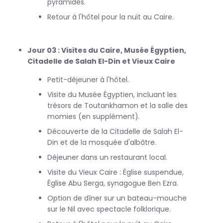
pyramides.
Retour à l'hôtel pour la nuit au Caire.
En résumé, un circuit au Caire, Amman et Pétra est une
expérience enrichissante qui combine histoire, culture et
paysages époustouflants. Ce voyage vous permettra de
Jour 03 : Visites du Caire, Musée Égyptien,
découvrir deux des destinations les plus emblématiques du
Citadelle de Salah El-Din et Vieux Caire
monde arabe, vous laissant avec des souvenirs
Petit-déjeuner à l'hôtel.
inoubliables. Réservez dès maintenant votre aventure et
préparez-vous à explorer ces trésors du patrimoine
Visite du Musée Égyptien, incluant les
mondial !
trésors de Toutankhamon et la salle des
momies (en supplément).
Découverte de la Citadelle de Salah El-
Din et de la mosquée d'albâtre.
Déjeuner dans un restaurant local.
Visite du Vieux Caire : Église suspendue,
Église Abu Serga, synagogue Ben Ezra.
Option de dîner sur un bateau-mouche
sur le Nil avec spectacle folklorique.