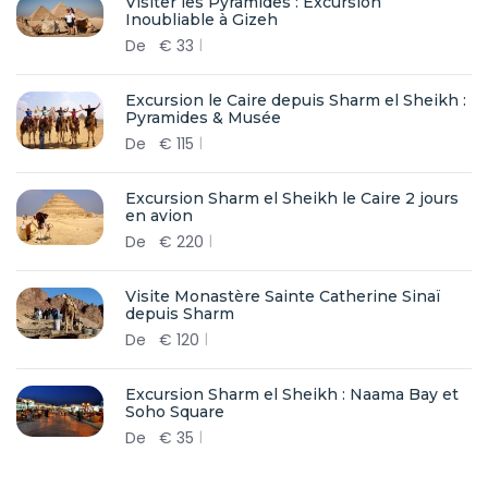
Visiter les Pyramides : Excursion
Inoubliable à Gizeh
De
€
33
Excursion le Caire depuis Sharm el Sheikh :
Pyramides & Musée
De
€
115
Excursion Sharm el Sheikh le Caire 2 jours
en avion
De
€
220
Visite Monastère Sainte Catherine Sinaï
depuis Sharm
De
€
120
Excursion Sharm el Sheikh : Naama Bay et
Soho Square
De
€
35