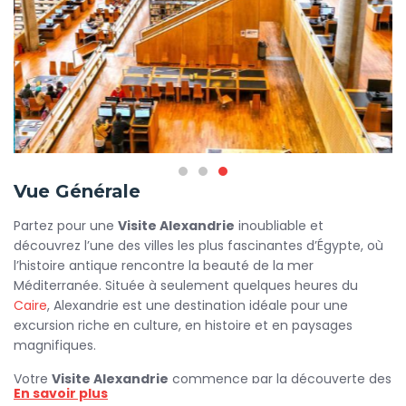
Vue Générale
Partez pour une
Visite Alexandrie
inoubliable et
découvrez l’une des villes les plus fascinantes d’Égypte, où
l’histoire antique rencontre la beauté de la mer
Méditerranée. Située à seulement quelques heures du
Caire
, Alexandrie est une destination idéale pour une
excursion riche en culture, en histoire et en paysages
magnifiques.
Votre
Visite Alexandrie
commence par la découverte des
En savoir plus
célèbres Catacombes de Kom El-Shuqqafa, un site