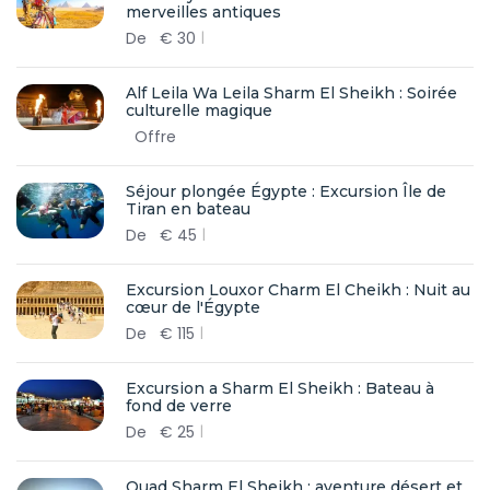
merveilles antiques
De
€
30
Alf Leila Wa Leila Sharm El Sheikh : Soirée
culturelle magique
Offre
Séjour plongée Égypte : Excursion Île de
Tiran en bateau
De
€
45
Excursion Louxor Charm El Cheikh : Nuit au
cœur de l'Égypte
De
€
115
Excursion a Sharm El Sheikh : Bateau à
fond de verre
De
€
25
Quad Sharm El Sheikh : aventure désert et