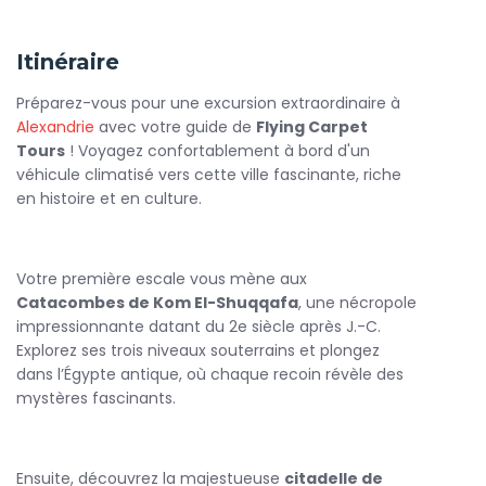
archéologique unique datant du IIᵉ siècle après J.-C. Cette
impressionnante nécropole souterraine mêle influences
Itinéraire
égyptiennes, grecques et romaines. En parcourant ses
galeries et ses chambres funéraires décorées, vous
Préparez-vous pour une excursion extraordinaire à
plongerez dans un univers fascinant qui témoigne de la
Alexandrie
avec votre guide de
Flying Carpet
diversité culturelle d’
Alexandrie
à l’époque antique.
Tours
! Voyagez confortablement à bord d'un
La visite se poursuit vers la majestueuse citadelle de
véhicule climatisé vers cette ville fascinante, riche
Qaitbay, l’un des monuments les plus emblématiques de la
en histoire et en culture.
ville. Construite au XVe siècle sur l’emplacement de
l’ancien phare d’Alexandrie, l’une des sept merveilles du
monde antique, cette forteresse offre une vue
Votre première escale vous mène aux
spectaculaire sur la mer Méditerranée et rappelle
Catacombes de Kom El-Shuqqafa
, une nécropole
l’importance stratégique d’Alexandrie au fil des siècles.
impressionnante datant du 2e siècle après J.-C.
Explorez ses trois niveaux souterrains et plongez
Votre
Visite Alexandrie
vous mènera également devant
dans l’Égypte antique, où chaque recoin révèle des
la célèbre Bibliothèque d’Alexandrie, chef-d’œuvre
mystères fascinants.
architectural moderne inspiré de l’ancienne bibliothèque
légendaire. Ce centre culturel impressionnant symbolise le
renouveau intellectuel de la ville et rend hommage à son
passé prestigieux.
Ensuite, découvrez la majestueuse
citadelle de