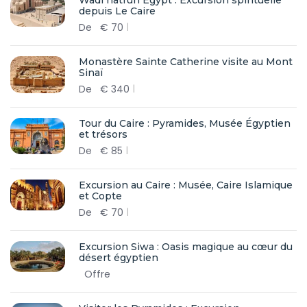
Wadi natrun Egypt : Excursion spirituelle
depuis Le Caire
De
€
70
Monastère Sainte Catherine visite au Mont
Sinaï
De
€
340
Tour du Caire : Pyramides, Musée Égyptien
et trésors
De
€
85
Excursion au Caire : Musée, Caire Islamique
et Copte
De
€
70
Excursion Siwa : Oasis magique au cœur du
désert égyptien
Offre