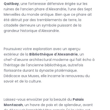
Qaitbay
, une forteresse défensive érigée sur les
Vous découvrirez ensuite le magnifique Palais Montazah et
ruines de l’ancien phare d’Alexandrie, l’une des Sept
ses jardins verdoyants, un lieu paisible offrant un panorama
Merveilles du monde antique. Bien que ce phare ait
exceptionnel sur la mer. Enfin, vous visiterez l’amphithéâtre
été détruit par des tremblements de terre, la
romain, l’un des rares monuments de ce type en Égypte,
citadelle demeure un symbole puissant de la
qui témoigne de l’influence romaine dans la région.
grandeur historique d’Alexandrie.
Après cette immersion culturelle, profitez d’un délicieux
déjeuner dans un restaurant local pour savourer des
spécialités méditerranéennes. Cette
Visite Alexandrie
se
Poursuivez votre exploration avec un aperçu
termine par votre retour au Caire, avec des souvenirs
extérieur de la
Bibliothèque d'Alexandrie
, un
inoubliables d’une journée riche en découvertes.
chef-d'œuvre architectural moderne qui fait écho à
l'héritage de l'ancienne bibliothèque, autrefois
florissante durant la dynastie ptolémaïque.
Dédicace aux Muses, elle incarne le renouveau du
savoir et de la culture.
Laissez-vous envoûter par la beauté du
Palais
Montazah
, un havre de paix et de splendeur, avant