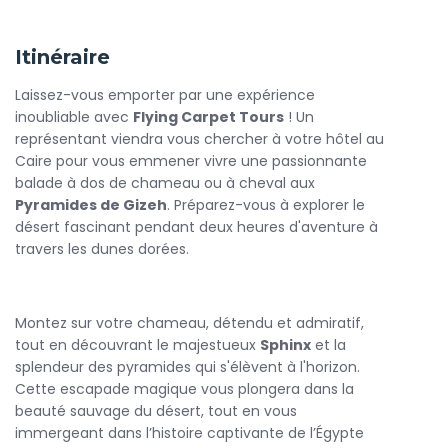
Dès votre arrivée, profitez d’un accueil soigné et de
transferts en véhicule climatisé depuis votre hôtel ou votre
Itinéraire
port d’escale. Votre guide vous expliquera l’histoire des
pyramides, les techniques de construction présumées,
Laissez-vous emporter par une expérience
ainsi que les rites et croyances qui entouraient la vie et la
inoubliable avec
Flying Carpet Tours
! Un
mort des pharaons. Vous aurez l’occasion d’approcher la
représentant viendra vous chercher à votre hôtel au
base des pyramides, d’admirer les vastes champs de
Caire pour vous emmener vivre une passionnante
pierres et de prendre des photos spectaculaires sur fond
balade à dos de chameau ou à cheval aux
de désert doré.
Pyramides de Gizeh
. Préparez-vous à explorer le
La Visite Pyramides de Gizeh inclut également une halte
désert fascinant pendant deux heures d'aventure à
devant le Sphinx, dont le visage mystérieux domine le
travers les dunes dorées.
plateau et continue de fasciner les visiteurs. Selon l’option
choisie, vous pourrez visiter l’intérieur de certaines
pyramides (selon disponibilité) et contempler les galeries
Montez sur votre chameau, détendu et admiratif,
et chambres funéraires. La visite propose des temps libres
tout en découvrant le majestueux
Sphinx
et la
pour flâner, acheter des souvenirs ou déguster une boisson
splendeur des pyramides qui s'élèvent à l'horizon.
locale dans un café proche.
Cette escapade magique vous plongera dans la
beauté sauvage du désert, tout en vous
Nous veillons à votre confort et votre sécurité tout au long
immergeant dans l’histoire captivante de l’Égypte
de l’excursion : guides francophones qualifiés, entrées