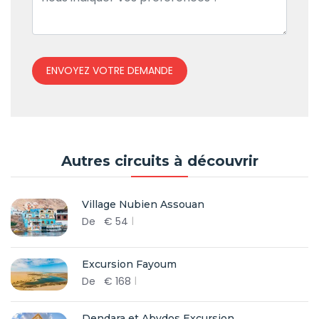
ENVOYEZ VOTRE DEMANDE
Autres circuits à découvrir
Village Nubien Assouan
De
€
54
Excursion Fayoum
De
€
168
Dendara et Abydos Excursion