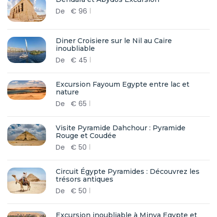
De
€
96
Diner Croisiere sur le Nil au Caire
inoubliable
De
€
45
Excursion Fayoum Egypte entre lac et
nature
De
€
65
Visite Pyramide Dahchour : Pyramide
Rouge et Coudée
De
€
50
Circuit Égypte Pyramides : Découvrez les
trésors antiques
De
€
50
Excursion inoubliable à Minya Egypte et