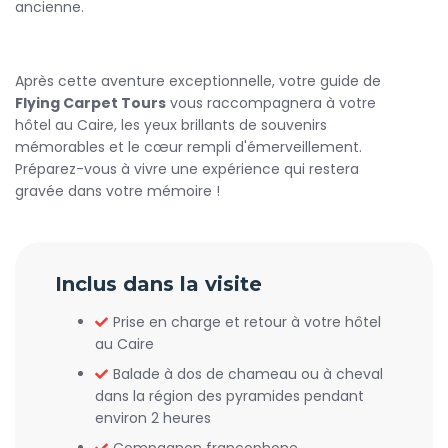
ancienne.
prioritaires lorsque possible, et respect des consignes sur
site. Cette Visite Pyramides de Gizeh est idéale pour les
passionnés d’histoire, les familles et tous ceux qui rêvent
de toucher du doigt l’un des patrimoines les plus
Après cette aventure exceptionnelle, votre guide de
emblématiques du monde. Repartez avec des
Flying Carpet Tours
vous raccompagnera à votre
connaissances enrichies et des souvenirs impérissables de
hôtel au Caire, les yeux brillants de souvenirs
la civilisation des pharaons.
mémorables et le cœur rempli d'émerveillement.
Préparez-vous à vivre une expérience qui restera
gravée dans votre mémoire !
Inclus dans la visite
Prise en charge et retour à votre hôtel
au Caire
Balade à dos de chameau ou à cheval
dans la région des pyramides pendant
environ 2 heures