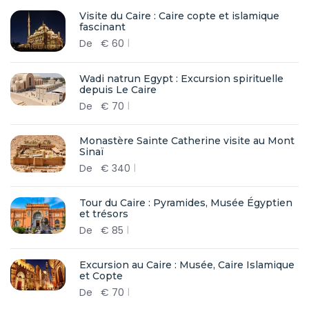
Visite du Caire : Caire copte et islamique
fascinant
De
€
60
Wadi natrun Egypt : Excursion spirituelle
depuis Le Caire
De
€
70
Monastère Sainte Catherine visite au Mont
Sinaï
De
€
340
Tour du Caire : Pyramides, Musée Égyptien
et trésors
De
€
85
Excursion au Caire : Musée, Caire Islamique
et Copte
De
€
70