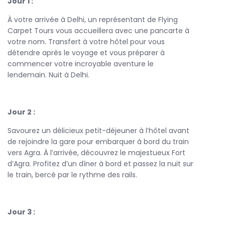
Jour 1 :
Ensuite, le train vous emmènera à
Agra
, où le majestueux
À votre arrivée à Delhi, un représentant de Flying
Taj Mahal
vous attend. Ce symbole emblématique de
Carpet Tours vous accueillera avec une pancarte à
l'amour est véritablement un spectacle à couper le souffle,
votre nom. Transfert à votre hôtel pour vous
particulièrement au lever du soleil. Visitez également le
détendre après le voyage et vous préparer à
Fort Rouge
, un autre joyau architectural de la ville.
commencer votre incroyable aventure le
Votre périple se poursuit vers
lendemain. Nuit à Delhi.
Udaipur
, souvent considérée
comme la "Venise de l'Est". Explorez le
City Palace
et
profitez d’une croisière tranquille sur le lac Pichola, tout en
admirant les palais environnants. Cette ville romantique
Jour 2 :
est un lieu de rêve où l'histoire et la beauté naturelle se
rencontrent.
Savourez un délicieux petit-déjeuner à l’hôtel avant
de rejoindre la gare pour embarquer à bord du train
Le trajet vous conduira également à
Jodhpur
, la "Ville
vers Agra. À l’arrivée, découvrez le majestueux Fort
Bleue", où vous pourrez explorer le
fort de Mehrangarh
.
d’Agra. Profitez d’un dîner à bord et passez la nuit sur
Découvrez ses immenses murailles et la vue panoramique
le train, bercé par le rythme des rails.
qu’il offre sur la ville, tout en profitant de l’hospitalité rajput.
Tout au long de votre voyage en
train de luxe Rajasthan
,
vous bénéficierez de services haut de gamme, des repas
Jour 3 :
raffinés aux chambres confortables. Les guides experts