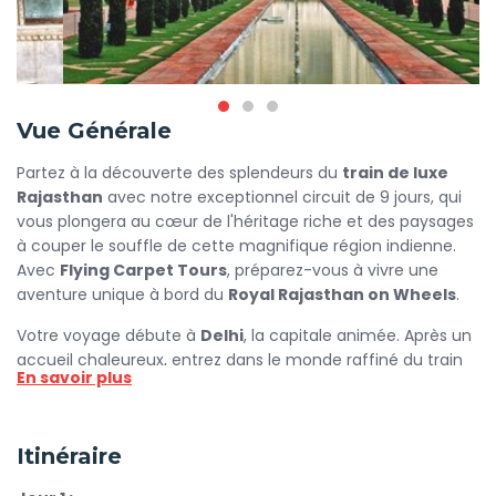
Vue Générale
Partez à la découverte des splendeurs du
train de luxe
Rajasthan
avec notre exceptionnel circuit de 9 jours, qui
vous plongera au cœur de l'héritage riche et des paysages
à couper le souffle de cette magnifique région indienne.
Avec
Flying Carpet Tours
, préparez-vous à vivre une
aventure unique à bord du
Royal Rajasthan on Wheels
.
Votre voyage débute à
Delhi
, la capitale animée. Après un
accueil chaleureux, entrez dans le monde raffiné du train
En savoir plus
de luxe. Tout en vous installant, profitez d’un repas
gastronomique avant de vous diriger vers le premier arrêt,
Jaipur
, la "Ville Rose". Admirez le formidable
fort d'Amber
Itinéraire
et le
Hawa Mahal
, tout en découvrant l’histoire fascinante
qui entoure ces monuments emblématiques.