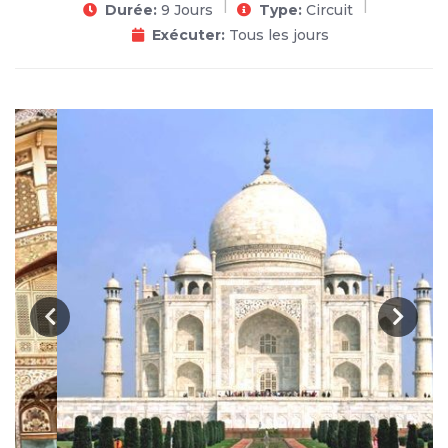
Durée:
9 Jours
Type:
Circuit
Exécuter:
Tous les jours