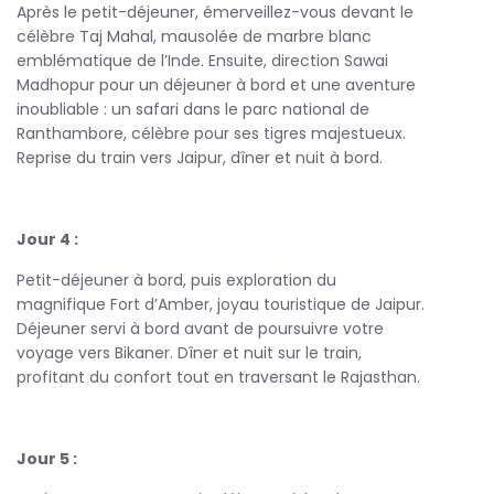
Après le petit-déjeuner, émerveillez-vous devant le
veilleront à ce que chaque étape soit enrichissante,
célèbre Taj Mahal, mausolée de marbre blanc
partageant des récits captivants et des anecdotes sur la
emblématique de l’Inde. Ensuite, direction Sawai
culture locale.
Madhopur pour un déjeuner à bord et une aventure
Réservez dès aujourd'hui votre expérience inoubliable à
inoubliable : un safari dans le parc national de
bord du
train de luxe Rajasthan
avec
Flying Carpet
Ranthambore, célèbre pour ses tigres majestueux.
Tours
. Laissez-vous séduire par les merveilles de l’Inde et
Reprise du train vers Jaipur, dîner et nuit à bord.
créez des souvenirs qui vous accompagneront toute une
vie. Ce voyage combine luxe, culture et exploration, offrant
une expérience sans égale.
Jour 4 :
Petit-déjeuner à bord, puis exploration du
magnifique Fort d’Amber, joyau touristique de Jaipur.
Déjeuner servi à bord avant de poursuivre votre
voyage vers Bikaner. Dîner et nuit sur le train,
profitant du confort tout en traversant le Rajasthan.
Jour 5 :