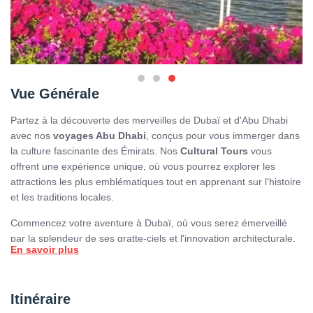
Vue Générale
Partez à la découverte des merveilles de Dubaï et d'Abu Dhabi
avec nos
voyages Abu Dhabi
, conçus pour vous immerger dans
la culture fascinante des Émirats. Nos
Cultural Tours
vous
offrent une expérience unique, où vous pourrez explorer les
attractions les plus emblématiques tout en apprenant sur l'histoire
et les traditions locales.
Commencez votre aventure à Dubaï, où vous serez émerveillé
par la splendeur de ses gratte-ciels et l'innovation architecturale.
En savoir plus
Admirez la célèbre
Burj Khalifa
, la plus haute tour du monde, et
profitez d'une vue panoramique à couper le souffle sur la ville.
Chaque coin de Dubaï révèle une richesse culturelle, des
Itinéraire
marchés traditionnels aux centres commerciaux modernes.