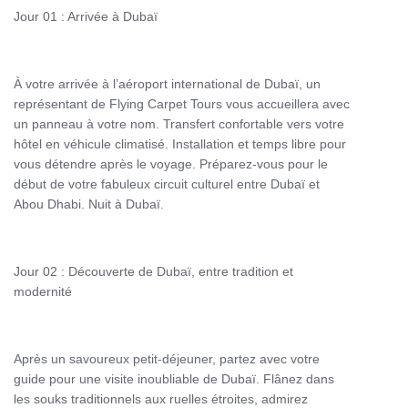
Ensuite, dirigez-vous vers Abu Dhabi pour visiter la majestueuse
Jour 01 : Arrivée à Dubaï
Grande Mosquée Sheikh Zayed
. Ce chef-d'œuvre architectural
est un symbole de l'harmonie entre les cultures et un lieu de
sérénité. Flânez dans ses jardins luxuriants et admirez l'artisanat
À votre arrivée à l’aéroport international de Dubaï, un
exceptionnel qui orne chaque détail de cet édifice.
représentant de Flying Carpet Tours vous accueillera avec
un panneau à votre nom. Transfert confortable vers votre
Ne manquez pas le
Louvre Museum
, un espace culturel unique
hôtel en véhicule climatisé. Installation et temps libre pour
qui abrite des œuvres d'art de renommée mondiale. Ce musée
vous détendre après le voyage. Préparez-vous pour le
est un pont entre les civilisations, offrant une perspective
début de votre fabuleux circuit culturel entre Dubaï et
enrichissante sur l'histoire de l'art.
Abou Dhabi. Nuit à Dubaï.
Notre circuit inclut également une excursion à
Sharjah
, une ville
riche en culture et en traditions. Découvrez ses musées, ses
galeries d'art et son souk traditionnel, où vous pourrez acheter
Jour 02 : Découverte de Dubaï, entre tradition et
des souvenirs authentiques.
modernité
Avec
Flying Carpet Tours
, chaque visite est une occasion
d'apprendre et de s'émerveiller. Nos guides expérimentés vous
accompagneront tout au long de votre voyage, partageant des
Après un savoureux petit-déjeuner, partez avec votre
anecdotes fascinantes et des informations précieuses sur chaque
guide pour une visite inoubliable de Dubaï. Flânez dans
site.
les souks traditionnels aux ruelles étroites, admirez