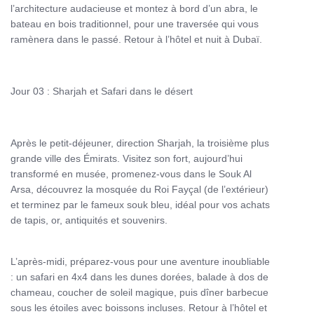
l’architecture audacieuse et montez à bord d’un abra, le
Ces
voyages Abu Dhabi
vous garantissent des souvenirs
bateau en bois traditionnel, pour une traversée qui vous
inoubliables, mêlant culture, histoire et exploration. Réservez dès
ramènera dans le passé. Retour à l’hôtel et nuit à Dubaï.
maintenant votre
Cultural Tour
et préparez-vous à vivre une
expérience enrichissante dans ces deux villes emblématiques des
Émirats !
Jour 03 : Sharjah et Safari dans le désert
Après le petit-déjeuner, direction Sharjah, la troisième plus
grande ville des Émirats. Visitez son fort, aujourd’hui
transformé en musée, promenez-vous dans le Souk Al
Arsa, découvrez la mosquée du Roi Fayçal (de l’extérieur)
et terminez par le fameux souk bleu, idéal pour vos achats
de tapis, or, antiquités et souvenirs.
L’après-midi, préparez-vous pour une aventure inoubliable
: un safari en 4x4 dans les dunes dorées, balade à dos de
chameau, coucher de soleil magique, puis dîner barbecue
sous les étoiles avec boissons incluses. Retour à l’hôtel et