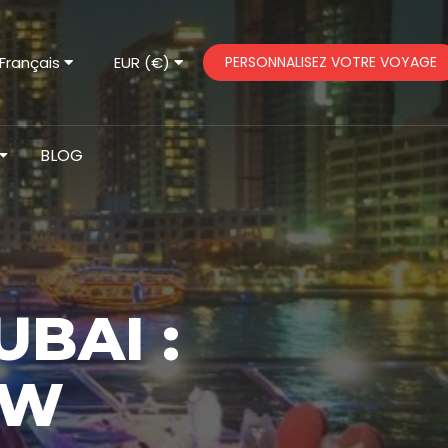
Français
EUR (€)
PERSONNALISEZ VOTRE VOYAGE
BLOG
BAI :
OW