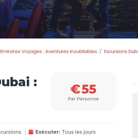
 Emirates Voyages : Aventures inoubliables
Excursions Duba
ubai :
€
55
Par Personne
cursions
Exécuter:
Tous les jours