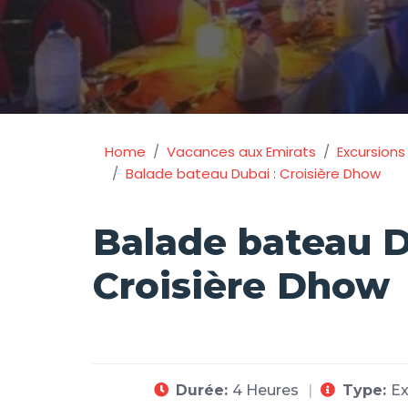
Home
Vacances aux Emirats
Excursions
Balade bateau Dubai : Croisière Dhow
Balade bateau D
Croisière Dhow
Durée:
4 Heures
Type:
Ex