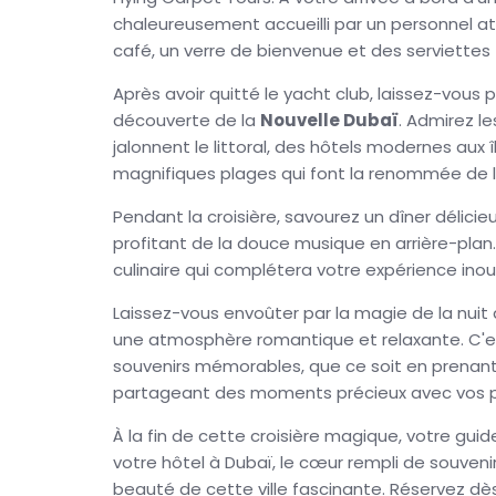
Arab
et le
Palm Jumeirah
, des merveilles ar
chaleureusement accueilli par un personnel att
de Dubaï. L'ambiance romantique et les lumièr
café, un verre de bienvenue et des serviettes 
pour un moment de détente.
Après avoir quitté le yacht club, laissez-vous p
À la fin de votre croisière, vous repartirez av
découverte de la
Nouvelle Dubaï
. Admirez l
appréciation de la beauté de Dubaï. Que vous 
jalonnent le littoral, des hôtels modernes aux 
balade bateau Dubai
est une expérience à 
magnifiques plages qui font la renommée de la 
préparez-vous à vivre une nuit enchantée sur 
Pendant la croisière, savourez un dîner délici
profitant de la douce musique en arrière-plan
culinaire qui complétera votre expérience inou
Laissez-vous envoûter par la magie de la nuit à
une atmosphère romantique et relaxante. C'es
souvenirs mémorables, que ce soit en prenan
partageant des moments précieux avec vos 
À la fin de cette croisière magique, votre gui
votre hôtel à Dubaï, le cœur rempli de souveni
beauté de cette ville fascinante. Réservez d