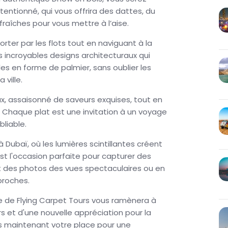
chitecturales qui symbolisent le luxe et l'innovation
entionné, qui vous offrira des dattes, du
es scintillantes créent une atmosphère parfaite
fraîches pour vous mettre à l’aise.
orter par les flots tout en naviguant à la
ec des souvenirs précieux et une nouvelle
es incroyables designs architecturaux qui
soyez en couple, en famille ou entre amis, cette
îles en forme de palmier, sans oublier les
ne pas manquer. Réservez dès maintenant et
ville.
les eaux de Dubaï !
eux, assaisonné de saveurs exquises, tout en
. Chaque plat est une invitation à un voyage
bliable.
 Dubaï, où les lumières scintillantes créent
t l'occasion parfaite pour capturer des
t des photos des vues spectaculaires ou en
proches.
de de Flying Carpet Tours vous ramènera à
rs et d'une nouvelle appréciation pour la
ès maintenant votre place pour une