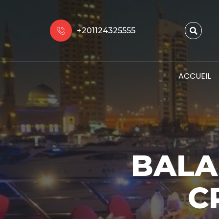
+201124325555
ACCUEIL
BALA
C