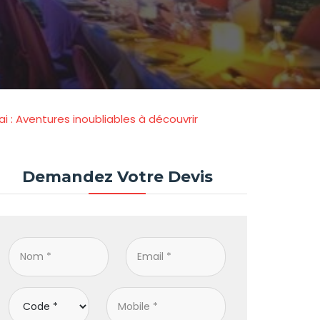
i : Aventures inoubliables à découvrir
Demandez Votre Devis