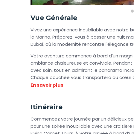
Vue Générale
Vivez une expérience inoubliable avec notre
b
la Marina. Préparez-vous à passer une nuit mag
Dubaï, où la modernité rencontre l'élégance tra
Votre aventure commence à bord d'un magnifi
ambiance chaleureuse et conviviale. Pendant 
avec soin, tout en admirant le panorama incr
Chaque bouchée vous transportera au cœur des
En savoir plus
Au fur et à mesure que vous naviguez, laissez
vous entourent. Découvrez les hôtels modernes
de palmier et laissez-vous séduire par les pla
Itinéraire
bord est une occasion de capturer des souveni
photos des illuminations nocturnes ou en profi
Commencez votre journée par un délicieux peti
pour une soirée inoubliable avec une croisièr
La croisière offre également des vues imprena
Flying Carpet Tours. À votre arrivée à bord d’