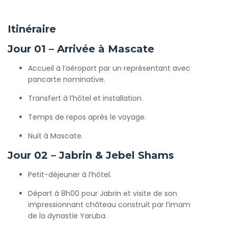
De l’autre côté, Oman vous transporte dans un cadre plus
authentique et préservé. Ses déserts infinis, ses wadis
Itinéraire
verdoyants, ses villages traditionnels et ses montagnes
grandioses vous plongeront dans une atmosphère paisible
Jour 01 – Arrivée à Mascate
et dépaysante. Vous y découvrirez des traditions séculaires,
une culture chaleureuse et une nature intacte qui
Accueil à l’aéroport par un représentant avec
contrastent merveilleusement avec l’effervescence de
pancarte nominative.
Dubaï.
Transfert à l’hôtel et installation.
Choisir un
Circuit Oman et Dubaï
, c’est vivre un voyage
qui combine luxe et authenticité, aventure et détente,
Temps de repos après le voyage.
modernité et traditions. Que ce soit pour une lune de miel
Nuit à Mascate.
romantique, des vacances en famille ou une escapade
culturelle, ce circuit est la promesse d’expériences
Jour 02 – Jabrin & Jebel Shams
inoubliables et de souvenirs impérissables.
Petit-déjeuner à l’hôtel.
Réservez dès maintenant votre Circuit avec Flying
Carpet Tours!
Départ à 8h00 pour Jabrin et visite de son
impressionnant château construit par l’imam
de la dynastie Yaruba.