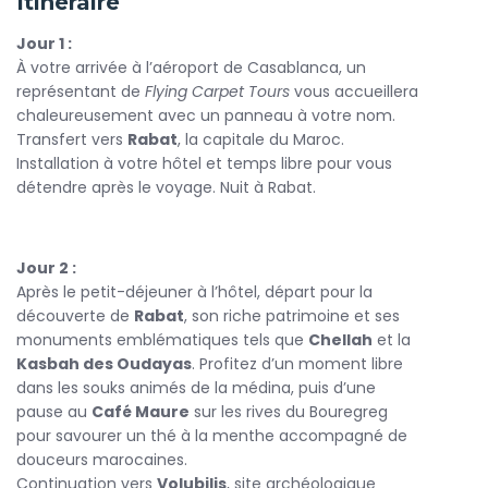
Itinéraire
et le Mausolée Mohammed V.
Continuez votre
Jour 1 :
circuit au Maroc
vers
Meknès
, joyau du
patrimoine impérial, entourée de remparts monumentaux
À votre arrivée à l’aéroport de Casablanca, un
et de portes majestueuses. Découvrez ensuite
représentant de
Flying Carpet Tours
vous accueillera
Fès
,
véritable cœur spirituel du Maroc, avec sa médina classée
chaleureusement avec un panneau à votre nom.
au patrimoine mondial de l’UNESCO, ses souks animés et
Transfert vers
Rabat
, la capitale du Maroc.
ses médersas historiques. Chaque ruelle raconte un pan de
Installation à votre hôtel et temps libre pour vous
l’histoire marocaine et promet une immersion totale dans
détendre après le voyage. Nuit à Rabat.
l’âme du pays.
Terminez votre
voyage Maroc circuit
à
Marrakech
, la
Jour 2 :
ville rouge, où l’énergie de la célèbre place Jemaa el-Fna,
Après le petit-déjeuner à l’hôtel, départ pour la
les palais somptueux et les jardins luxuriants créent un
découverte de
Rabat
, son riche patrimoine et ses
décor magique. Promenez-vous dans les souks colorés,
monuments emblématiques tels que
Chellah
et la
goûtez aux saveurs locales et laissez-vous envoûter par
Kasbah des Oudayas
. Profitez d’un moment libre
l’ambiance unique de la médina.
dans les souks animés de la médina, puis d’une
Ce
pause au
circuit des Villes Impériales du Maroc
Café Maure
sur les rives du Bouregreg
allie
patrimoine, culture et émerveillement. Que vous soyez
pour savourer un thé à la menthe accompagné de
passionné d’histoire, amateur d’artisanat ou voyageur en
douceurs marocaines.
quête d’authenticité, cette aventure vous promet des
Continuation vers
Volubilis
, site archéologique