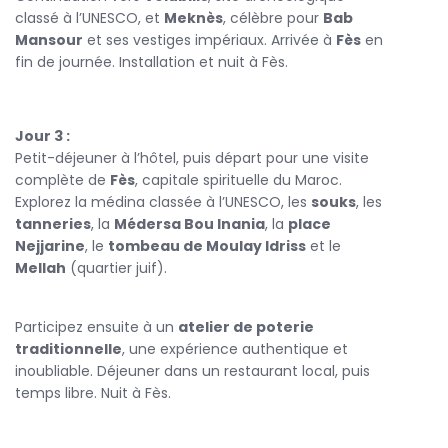
souvenirs inoubliables.
classé à l’UNESCO, et
Meknès
, célèbre pour
Bab
Mansour
et ses vestiges impériaux. Arrivée à
Fès
en
Réservez dès maintenant votre
voyage Maroc circuit
fin de journée. Installation et nuit à Fès.
avec Flying Carpet Tours et laissez-vous guider à travers
les joyaux impériaux du Maroc, entre passé glorieux et
beauté éternelle.
Jour 3 :
Petit-déjeuner à l’hôtel, puis départ pour une visite
complète de
Fès
, capitale spirituelle du Maroc.
Explorez la médina classée à l’UNESCO, les
souks
, les
tanneries
, la
Médersa Bou Inania
, la
place
Nejjarine
, le
tombeau de Moulay Idriss
et le
Mellah
(quartier juif).
Participez ensuite à un
atelier de poterie
traditionnelle
, une expérience authentique et
inoubliable. Déjeuner dans un restaurant local, puis
temps libre. Nuit à Fès.