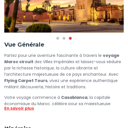
Vue Générale
Partez pour une aventure fascinante à travers le
voyage
Maroc circuit
des Villes Impériales et laissez-vous séduire
par la richesse historique, la culture vibrante et
l’architecture majestueuse de ce pays enchanteur. Avec
Flying Carpet Tours
, vivez une expérience authentique
mêlant découverte, histoire et traditions.
Votre voyage commence à
Casablanca
, la capitale
économique du Maroc, célèbre pour sa majestueuse
En savoir plus
Mosquée Hassan II et son mélange unique de modernité et
de patrimoine. Poursuivez vers
Rabat
, la capitale politique,
où l’histoire rencontre l’élégance à travers la Tour Hassan