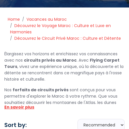
Home
Vacances au Maroc
Découvrez le Voyage Maroc : Culture et Luxe en
Harmonies
Découvrez le Circuit Privé Maroc : Culture et Détente
Élargissez vos horizons et enrichissez vos connaissances
avec nos
circuits privés au Maroc
. Avec
Flying Carpet
Tours
, vivez une expérience unique, où la découverte et la
détente se rencontrent dans ce magnifique pays à l'rosse
histoire et culturelle.
Nos
forfaits de circuits privés
sont conçus pour vous
permettre d'explorer le Maroc à votre rythme. Que vous
souhaitiez découvrir les montagnes de l'Atlas, les dunes
En savoir plus
dorées du Sahara ou les médinas vibrantes de Marrakech,
chaque itinéraire est soigneusement élaboré pour offrir
une immersion totale dans la culture marocaine.
Sort by: