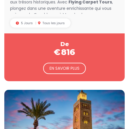
aux trésors historiques. Avec
Flying Carpet Tours
,
de l'artisanat local, un souvenir inestimable de votre
plongez dans une aventure enrichissante qui vous
aventure.
mènera de Casablanca à Marrakech.
Ne manquez pas l'occasion de découvrir le Maroc sous son
5 Jours
Tous les jours
meilleur jour. Réservez votre
circuit privé maroc
avec
Flying Carpet Tours
et préparez-vous à une aventure
mémorable, mêlant découvertes culturelles, détente et
De
plaisir. Profitez d’une expérience personnalisée qui saura
€
816
apaiser votre esprit et nourrir votre curiosité.
EN SAVOIR PLUS