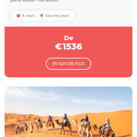
perle bleue » du Maroc.
9 Jours
Tous les jours
De
€
1536
EN SAVOIR PLUS