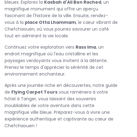
culture.
bleues. Explorez la
Kasbah d'Ali Ben Rached
, un
magnifique monument qui offre un aperçu
Après une journée bien remplie, notre équipe vous
fascinant de l'histoire de la ville. Ensuite, rendez-
ramènera à Tanger, le cœur plein de souvenirs et de
vous à la
place Otta Lhammam
, le cœur vibrant de
nouvelles découvertes. Réservez dès aujourd'hui votre
Chefchaouen, où vous pourrez savourer un café
chefchaouen tour
avec
Flying Carpet Tours
et
tout en admirant la vie locale.
préparez-vous à vivre une expérience inoubliable au cœur
des merveilles marocaines !
Continuez votre exploration vers
Rass lma
, un
endroit magnifique où l'eau cristalline et les
paysages verdoyants vous invitent à la détente.
Prenez le temps d'apprécier la sérénité de cet
environnement enchanteur.
Après une journée riche en découvertes, notre guide
de
Flying Carpet Tours
vous ramènera à votre
hôtel à Tanger, vous laissant des souvenirs
inoubliables de votre aventure dans cette
magnifique ville bleue. Préparez-vous à vivre une
expérience authentique et captivante au cœur de
Chefchaouen !