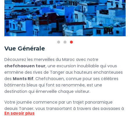
Vue Générale
Découvrez les merveilles du Maroc avec notre
chefchaouen tour
, une excursion inoubliable qui vous
emmène des rives de Tanger aux hauteurs enchanteuses
des
Monts Rif
. Chefchaouen, connue pour ses célèbres
bâtiments bleus qui font sa renommée, est une
destination qui émerveille chaque visiteur.
Votre journée commence par un trajet panoramique
depuis Tanger, vous transportant à travers des paysages à
En savoir plus
couper le souffle. En approchant de Chefchaouen, laissez-
vous charmer par ses montagnes majestueuses et
l'atmosphère tranquille qui règne dans cette ville unique.