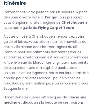
Itinéraire
À votre arrivée, plongez dans les ruelles étroites et pavées
de l'
Commencez votre journée par un savoureux petit-
ancienne médina
, où chaque coin de rue dévoile un
tableau vibrant de bleu et de blanc. Admirez les façades
déjeuner à votre hôtel à
Tanger
, puis préparez-
peintes, les balcons en fer forgé et les portes sculptées. La
vous à explorer la ville magique de
Chefchaouen
douceur de l'atmosphère invitera à flâner et à explorer
avec notre guide de
Flying Carpet Tours
.
sans hâte.
À votre arrivée à Chefchaouen, rencontrez votre
Ne manquez pas de visiter la
guide et laissez-vous séduire par les merveilles de
place Uta el-Hammam
, le
cœur battant de Chefchaouen. Idyllique, cette place est
cette ville nichée dans les montagnes du Rif.
bordée de cafés accueillants où vous pourrez déguster un
Connue pour ses bâtiments aux teintes bleues
traditionnel thé à la menthe tout en observant le va-et-
éclatantes, Chefchaouen est souvent surnommée
vient des habitants. Pour les amateurs de culture, une
la "perle bleue du Maroc". Les originaux murs peints
visite de la
de bleu créent une atmosphère apaisante et
kasbah
voisine, avec son jardin paisible et son
musée, est un must pour en apprendre davantage sur
unique. Selon les légendes, cette couleur aurait été
l'histoire locale.
choisie pour diverses raisons : pour éloigner les
moustiques, par tradition juive ou simplement pour
Les passionnés de photographie seront comblés par les
évoquer la mer.
opportunités uniques qu’offre cette ville pittoresque.
Chaque instant passé à Chefchaouen est l'occasion de
Flânez dans les ruelles pittoresques de l'
ancienne
capter la beauté de ses paysages et l'authenticité de sa
médina
et découvrez la beauté de ses maisons