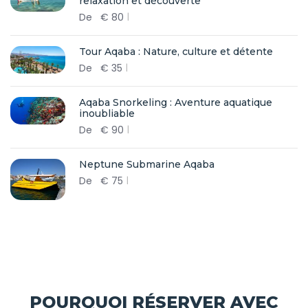
relaxation et découverte
De
€
80
Tour Aqaba : Nature, culture et détente
De
€
35
Aqaba Snorkeling : Aventure aquatique
inoubliable
De
€
90
Neptune Submarine Aqaba
De
€
75
POURQUOI RÉSERVER AVEC