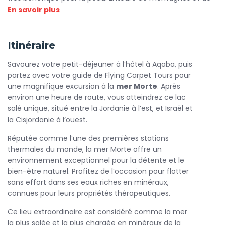
paysages arides, le lieu invite en plus à la méditation.
En savoir plus
C’est aussi un lieu chargé d’histoire, mentionné dans les
récits bibliques. Une excursion idéale pour se ressourcer lors
Itinéraire
d’un séjour en Jordanie.
Savourez votre petit-déjeuner à l’hôtel à Aqaba, puis
partez avec votre guide de Flying Carpet Tours pour
une magnifique excursion à la
mer Morte
. Après
environ une heure de route, vous atteindrez ce lac
salé unique, situé entre la Jordanie à l’est, et Israël et
la Cisjordanie à l’ouest.
Réputée comme l’une des premières stations
thermales du monde, la mer Morte offre un
environnement exceptionnel pour la détente et le
bien-être naturel. Profitez de l’occasion pour flotter
sans effort dans ses eaux riches en minéraux,
connues pour leurs propriétés thérapeutiques.
Ce lieu extraordinaire est considéré comme la mer
la plus salée et la plus chargée en minéraux de la