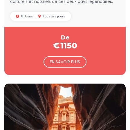
culturels et naturels de ces deux pays légendaires.
peut être entièrement personnalisé selon vos envies.
Que vous soyez passionné d'histoire, d'archéologie ou
8 Jours
Tous les jours
simplement en quête de dépaysement, ce
circuit
combiné Égypte Jordanie
vous offre le meilleur des deux
mondes en un seul voyage. Demandez dès maintenant
De
votre devis gratuit et laissez nos experts concevoir
€
1150
l'aventure égypto-jordanienne de vos rêves.
EN SAVOIR PLUS