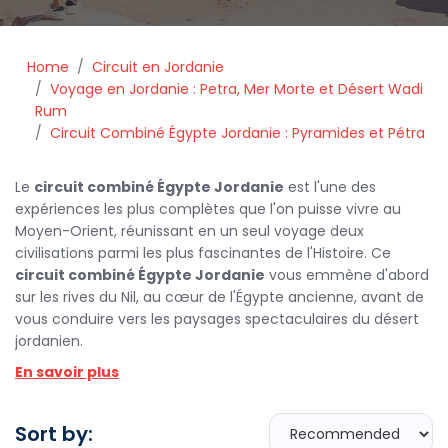
Home
Circuit en Jordanie
Voyage en Jordanie : Petra, Mer Morte et Désert Wadi
Rum
Circuit Combiné Égypte Jordanie : Pyramides et Pétra
Le
circuit combiné Égypte Jordanie
est l'une des
expériences les plus complètes que l'on puisse vivre au
Moyen-Orient, réunissant en un seul voyage deux
civilisations parmi les plus fascinantes de l'Histoire. Ce
circuit combiné Égypte Jordanie
vous emmène d'abord
sur les rives du Nil, au cœur de l'Égypte ancienne, avant de
vous conduire vers les paysages spectaculaires du désert
jordanien.
En savoir plus
En Égypte, vous découvrirez les
pyramides de Gizeh
et le
Sphinx
, gardiens millénaires du plateau désertique du Caire.
Une croisière sur le Nil entre
Louxor
et
Assouan
vous
Sort by:
permettra d'explorer la
Vallée des Rois
, le
temple de Karnak