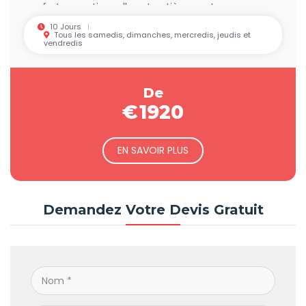
confort exceptionnelles et entièrement
personnalisées.
10 Jours
Tous les samedis, dimanches, mercredis, jeudis et
vendredis
De
€
1920
EN SAVOIR PLUS
Demandez Votre Devis Gratuit