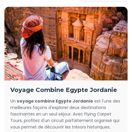
et les temples de Philae, témoins de la grandeur des
pharaons. Le
Musée égyptien
et le marché animé de
Khan
El-Khalili
complètent cette immersion dans la culture
égyptienne.
La seconde partie de votre
circuit combiné Égypte
Jordanie
vous conduit en Jordanie, où vous attend
Pétra
,
la cité nabatéenne sculptée dans la roche rose, classée
parmi les nouvelles merveilles du monde. Vous traverserez
ensuite les dunes ocres de
Wadi Rum
, surnommé la Vallée
de la Lune, avant de flotter sans effort dans les eaux salées
de la
Mer Morte
. Une halte au mont Nébo, d'où Moïse aurait
aperçu la Terre promise, ajoute une dimension spirituelle à
votre voyage.
Voyage Combine Egypte Jordanie
Flying Carpet Tours propose plusieurs formules de
circuit
Un
voyage combine Egypte Jordanie
est l'une des
combiné Égypte Jordanie
, de 8 à 15 jours, adaptées à
meilleures façons d'explorer deux destinations
tous les rythmes et tous les budgets, du voyage classique
fascinantes en un seul séjour. Avec Flying Carpet
entre pyramides et Pétra jusqu'au circuit de luxe incluant
Tours, profitez d'un circuit parfaitement organisé qui
une croisière 5 étoiles sur le Nil. Chaque itinéraire est
vous permet de découvrir les trésors historiques,
encadré par des guides francophones expérimentés et