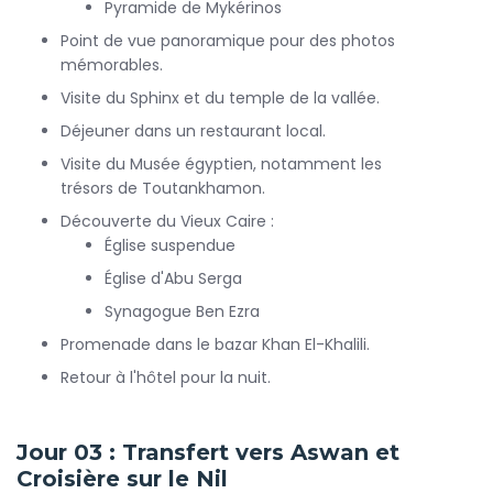
Pyramide de Mykérinos
Tours met son expertise à votre service pour vous garantir
Point de vue panoramique pour des photos
des guides francophones certifiés et des hébergements de
mémorables.
qualité. Ne manquez pas l'opportunité de réaliser ce
voyage d'une vie entre Nil et canyons jordaniens.
Visite du Sphinx et du temple de la vallée.
Déjeuner dans un restaurant local.
Visite du Musée égyptien, notamment les
trésors de Toutankhamon.
Découverte du Vieux Caire :
Église suspendue
Église d'Abu Serga
Synagogue Ben Ezra
Promenade dans le bazar Khan El-Khalili.
Retour à l'hôtel pour la nuit.
Jour 03 : Transfert vers Aswan et
Croisière sur le Nil