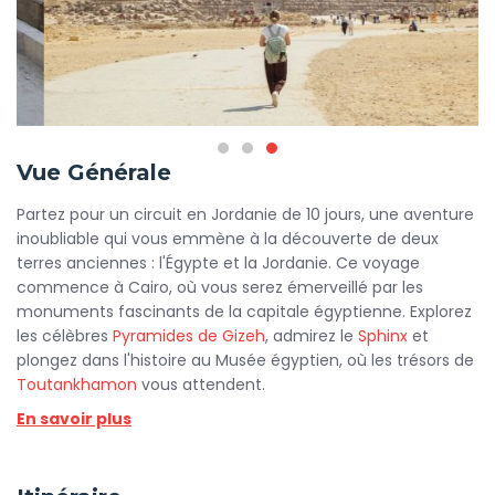
Vue Générale
Partez pour un circuit en Jordanie de 10 jours, une aventure
inoubliable qui vous emmène à la découverte de deux
terres anciennes : l'Égypte et la Jordanie. Ce voyage
commence à Cairo, où vous serez émerveillé par les
monuments fascinants de la capitale égyptienne. Explorez
les célèbres
Pyramides de Gizeh
, admirez le
Sphinx
et
plongez dans l'histoire au Musée égyptien, où les trésors de
Toutankhamon
vous attendent.
En savoir plus
Après cette immersion dans l'histoire égyptienne, prenez
un vol vers la Jordanie et préparez-vous à être émerveillé
par la beauté de Petra. Cette cité antique, sculptée dans la