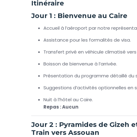
animées, enrichit cette immersion culturelle.
Itinéraire
Après cette introduction captivante, votre
cir
Jour 1 : Bienvenue au Caire
croisière luxueuse sur le Nil, offrant des pan
Accueil à l’aéroport par notre représenta
traditionnelle égyptienne. Vous ferez escale à 
temples de Karnak
et
Louxor
, ainsi que la 
Assistance pour les formalités de visa.
aux visiteurs.
Transfert privé en véhicule climatisé vers 
La croisière vous conduit ensuite à
Edfou
et
K
majestueux temples dédiés aux dieux Horus et 
Boisson de bienvenue à l’arrivée.
dédié à la déesse Isis, vous émerveillera, tou
Présentation du programme détaillé du s
d’ingénierie moderne. Pour les plus aventureux
édifices colossaux érigés par Ramsès II, promet
Suggestions d’activités optionnelles en s
Ce
circuit Égypte 10 jours
est une invitation
Nuit à l’hôtel au Caire.
des civilisations les plus fascinantes de l’his
Repas : Aucun
paisible et immersion culturelle, chaque ins
découverte. Ne manquez pas cette occasion un
Jour 2 : Pyramides de Gizeh 
Train vers Assouan