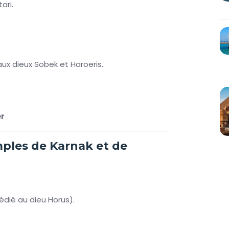
ari.
aux dieux Sobek et Haroeris.
er
mples de Karnak et de
dié au dieu Horus).