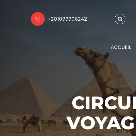
+201099906242
ACCUEIL
CIRCUI
VOYAGE