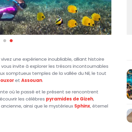
vivez une expérience inoubliable, alliant histoire
ous invite à explorer les trésors incontournables
ux somptueux temples de la vallée du Nil, le tout
Louxor
et
Assouan
.
ante où le passé et le présent se rencontrent
couvrir les célèbres
pyramides de Gizeh
,
ancienne, ainsi que le mystérieux
Sphinx
, éternel
yptien
vous plongera dans l’univers fascinant des
re masque funéraire de
Toutankhamon
. La
c ses mosquées majestueuses et ses ruelles