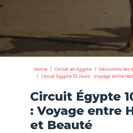
Home
Circuit en Egypte
Découvrez les 
Circuit Égypte 10 Jours : Voyage entre His
Circuit Égypte 1
: Voyage entre H
et Beauté