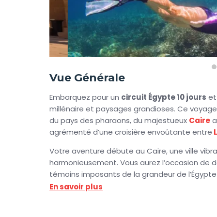
Vue Générale
Embarquez pour un
circuit Égypte 10 jours
et 
millénaire et paysages grandioses. Ce voyage v
du pays des pharaons, du majestueux
Caire
a
agrémenté d’une croisière envoûtante entre
Votre aventure débute au Caire, une ville vibr
harmonieusement. Vous aurez l’occasion de dé
témoins imposants de la grandeur de l’Égypte 
gardien des mystères du désert. Le
Musée ég
En savoir plus
pharaons, avec des trésors tels que le célèb
découverte du Caire islamique et
copte
, ave