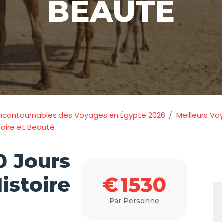
BEAUTÉ
Incontournables des Voyages en Égypte 2026
Meilleurs V
toire et Beauté
0 Jours
€
1530
istoire
Par Personne