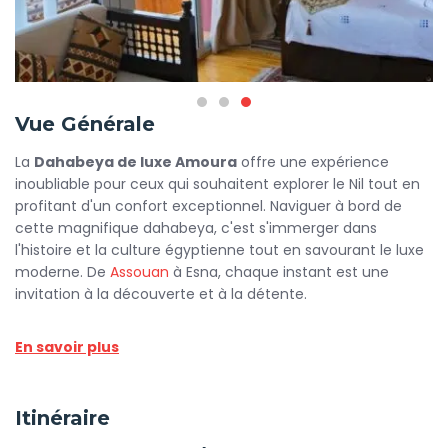
Vue Générale
La
Dahabeya de luxe Amoura
offre une expérience
inoubliable pour ceux qui souhaitent explorer le Nil tout en
profitant d'un confort exceptionnel. Naviguer à bord de
cette magnifique dahabeya, c'est s'immerger dans
l'histoire et la culture égyptienne tout en savourant le luxe
moderne. De
Assouan
à Esna, chaque instant est une
invitation à la découverte et à la détente.
En savoir plus
Dès votre arrivée, vous serez accueilli par un équipage
attentif, prêt à répondre à tous vos besoins. La
Dahabeya
Amoura
se distingue par son design élégant et ses
Itinéraire
cabines spacieuses, dotées de tout le confort moderne.