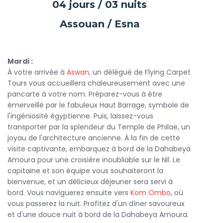
04 jours / 03 nuits
Les grandes fenêtres offrent des vues imprenables sur les
paysages enchanteurs du Nil, tandis que la décoration
Assouan / Esna
raffinée crée une atmosphère chaleureuse et intime.
Mardi :
La croisière commence à
Assouan
, où vous pourrez
À votre arrivée à
Aswan
, un délégué de Flying Carpet
explorer des sites emblématiques comme le temple de
Tours vous accueillera chaleureusement avec une
Philae et le Haut Barrage. Ensuite, vous naviguerez
pancarte à votre nom. Préparez-vous à être
lentement vers Esna, en faisant escale dans des villages
émerveillé par le fabuleux Haut Barrage, symbole de
pittoresques et des sites historiques, loin des foules
l'ingéniosité égyptienne. Puis, laissez-vous
touristiques. Chaque arrêt est une occasion de découvrir la
transporter par la splendeur du Temple de Philae, un
richesse de la culture égyptienne, de déguster des plats
joyau de l'architecture ancienne. À la fin de cette
locaux et d'interagir avec les habitants.
visite captivante, embarquez à bord de la Dahabeya
Amoura pour une croisière inoubliable sur le Nil. Le
capitaine et son équipe vous souhaiteront la
À bord, la gastronomie est un art. Les chefs de la
bienvenue, et un délicieux déjeuner sera servi à
Dahabeya Amoura
préparent des plats délicieux, allant
bord. Vous naviguerez ensuite vers
Kom Ombo
, où
de la cuisine égyptienne traditionnelle aux spécialités
vous passerez la nuit. Profitez d'un dîner savoureux
internationales. Chaque repas est un festin pour les sens,
et d'une douce nuit à bord de la Dahabeya Amoura.
préparé avec des ingrédients frais et locaux. Vous pourrez