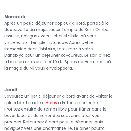
également savourer des thés et des douceurs sur le pont,
tout en admirant le paysage qui défile.
Mercredi :
Après un petit-déjeuner copieux à bord, partez à la
découverte du majestueux Temple de Kom Ombo.
Le rythme de la croisière permet une véritable
Ensuite, naviguez vers Gebel el Silsila, où vous
déconnexion. Vous pourrez vous détendre sur le pont,
visiterez son temple historique. Après cette
profiter du soleil ou participer à des activités comme le
immersion dans l'histoire, retournez à votre
yoga ou des cours de
cuisine
. Les soirées sont tout aussi
Dahabiya pour un déjeuner savoureux. Le soir, dînez
magiques, avec des dîners sous les étoiles et des
à bord en croisière à côté du Speos de Hormheb, où
spectacles de musique traditionnelle.
la magie du Nil vous enveloppera.
En choisissant la
Dahabeya Amoura
pour votre croisière
J
eudi :
sur le Nil, vous optez pour une aventure unique alliant luxe,
Savourez un petit-déjeuner à bord avant de visiter le
culture et détente. Que ce soit pour une lune de miel, des
splendide Temple d'
Horus
à Edfou en calèche.
vacances en famille ou un voyage entre amis, cette
Profitez ensuite de temps libre pour flâner dans le
croisière promet des souvenirs impérissables. Plongez dans
bazar local et dénicher des souvenirs pour vos
l’histoire fascinante de l’Égypte tout en profitant d’un
proches. Retournez à bord pour le déjeuner, puis
confort inégalé à bord de cette
dahabeya de luxe
.
naviguez vers une charmante île. Le dîner pourra