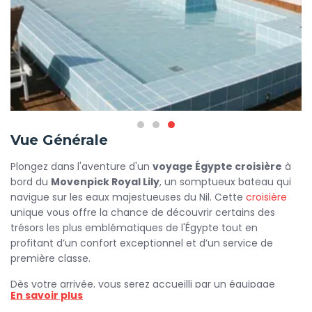
Vue Générale
Plongez dans l'aventure d'un
voyage Égypte croisière
à
bord du
Movenpick Royal Lily
, un somptueux bateau qui
navigue sur les eaux majestueuses du Nil. Cette
croisière
unique vous offre la chance de découvrir certains des
trésors les plus emblématiques de l'Égypte tout en
profitant d’un confort exceptionnel et d’un service de
première classe.
Dès votre arrivée, vous serez accueilli par un équipage
En savoir plus
chaleureux et attentif, prêt à faire de votre séjour une