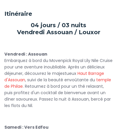
expérience mémorable. Les cabines élégamment
décorées, dotées de toutes les commodités modernes,
Itinéraire
vous promettent des moments de détente tout en
admirant des paysages à couper le souffle.
04 jours / 03 nuits
Au cours de votre
voyage Égypte croisière
, vous
Vendredi Assouan / Louxor
explorerez des sites historiques fascinants tels que le
temple de Karnak
, le
temple de Louxor
et la
Vallée des
Rois
. Chaque jour vous offre l’opportunité de plonger dans
Vendredi : Assouan
l’histoire millénaire de cette civilisation fascinante, enrichie
Embarquez à bord du Movenpick Royal Lily Nile Cruise
par les commentaires d’un guide expert qui vous éclairera
pour une aventure inoubliable. Après un délicieux
sur les merveilles de l'Égypte ancienne.
déjeuner, découvrez le majestueux
Haut Barrage
d'Assouan
, suivi de la beauté envoûtante du
temple
Entre les visites, profitez des nombreux loisirs proposés à
de Philae
. Retournez à bord pour un thé relaxant,
bord. Détendez-vous au bord de la piscine, assistez à des
puis profitez d'un cocktail de bienvenue avant un
spectacles traditionnels en soirée, ou participez à des
dîner savoureux. Passez la nuit à Assouan, bercé par
ateliers culinaires
où vous apprendrez à préparer des plats
les flots du Nil.
égyptiens authentiques.
Le Movenpick Royal Lily est aussi réputé pour sa
gastronomie. Chaque repas, préparé avec soin, vous fera
Samedi : Vers Edfou
découvrir des saveurs locales et internationales.