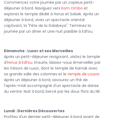
Commencez votre journée par un copieux petit-
déjeuner à bord. Naviguez vers
Kom Ombo
et
Un
voyage Égypte croisière
à bord du Movenpick Royal
explorez le temple dédié à Horus et Sobek. Après un
Lily est une expérience inoubliable qui allie culture, luxe et
déjeuner à bord, vivez un spectacle oriental
détente. Embarquez pour ce voyage mémorable et
captivant, la "Fête de la Galabeya". Terminez la
laissez-vous envoûter par les merveilles du Nil !
journée par un dîner et une nuit paisible à Edfou.
Dimanche : Luxor et ses Merveilles
Après un petit-déjeuner revigorant, visitez le temple
d'
Horus
à
Edfou
. Ensuite, laissez-vous émerveiller par
les trésors de Luxor, dont le temple de Karnak avec
sa grande salle des colonnes et le
temple de Louxor
.
Après un déjeuner à bord, savourez un thé de
l'après-midi accompagné d'un spectacle de danse
du ventre. Nuit à bord, bercé par les doux flots du Nil.
Lundi : Dernières Découvertes
Profitez d'un dernier petit-déjeuner à bord avant de