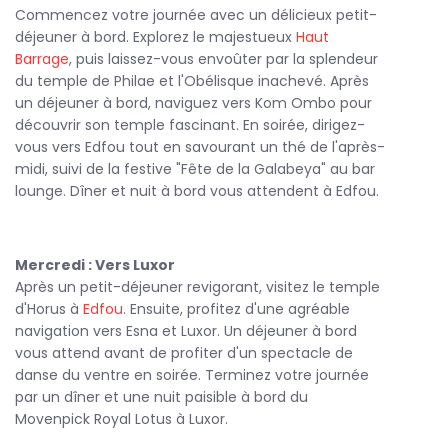
La gastronomie est une part essentielle de votre
Commencez votre journée avec un délicieux petit-
expérience. Le Movenpick Royal Lotus propose une
déjeuner à bord. Explorez le majestueux
Haut
délicieuse cuisine qui marie saveurs locales et
Barrage
, puis laissez-vous envoûter par la splendeur
internationales, préparée par des chefs talentueux.
du temple de Philae et l'Obélisque inachevé. Après
un déjeuner à bord, naviguez vers Kom Ombo pour
Optez pour une
croisière Égypte Nil
à bord du Movenpick
découvrir son temple fascinant. En soirée, dirigez-
Royal Lotus pour une expérience inoubliable, mêlant
vous vers Edfou tout en savourant un thé de l'après-
culture, luxe et détente. Embarquez pour un voyage qui
midi, suivi de la festive "Fête de la Galabeya" au bar
restera gravé dans votre mémoire !
lounge. Dîner et nuit à bord vous attendent à Edfou.
Mercredi : Vers Luxor
Après un petit-déjeuner revigorant, visitez le temple
d'Horus à
Edfou
. Ensuite, profitez d'une agréable
navigation vers Esna et Luxor. Un déjeuner à bord
vous attend avant de profiter d'un spectacle de
danse du ventre en soirée. Terminez votre journée
par un dîner et une nuit paisible à bord du
Movenpick Royal Lotus à Luxor.