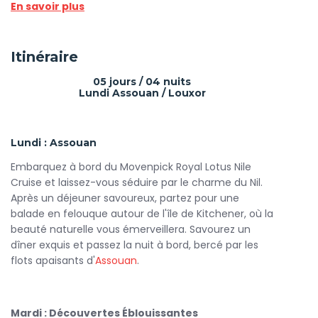
En savoir plus
séjour mémorable. Les cabines spacieuses et élégamment
décorées de Movenpick Royal Lotus sont équipées de
toutes les commodités modernes, vous garantissant des
Itinéraire
moments de détente tout en admirant des panoramas
spectaculaires sur le fleuve.
05 jours / 04 nuits
Lundi Assouan / Louxor
Lors de votre
croisière
Égypte Nil
, préparez-vous à explorer
des sites emblématiques tels que la
Vallée des Rois
, le
temple de Karnak
, et le
temple de Louxor
. Ces visites
Lundi : Assouan
vous plongeront au cœur de l’histoire égyptienne, vous
permettant d’apprécier pleinement la grandeur de la
Embarquez à bord du Movenpick Royal Lotus Nile
civilisation pharaonique.
Cruise et laissez-vous séduire par le charme du Nil.
Après un déjeuner savoureux, partez pour une
À bord, vous pourrez également profiter de diverses
balade en felouque autour de l'île de Kitchener, où la
activités. Détendez-vous sur le sundeck, faites un
beauté naturelle vous émerveillera. Savourez un
plongeon dans la piscine ou participez à des cours de
dîner exquis et passez la nuit à bord, bercé par les
cuisine
où vous apprendrez à préparer des plats égyptiens.
flots apaisants d'
Assouan
.
Les soirées à bord sont tout aussi enchantées, avec des
spectacles musicaux et des dîners sophistiqués sous les
étoiles.
Mardi : Découvertes Éblouissantes