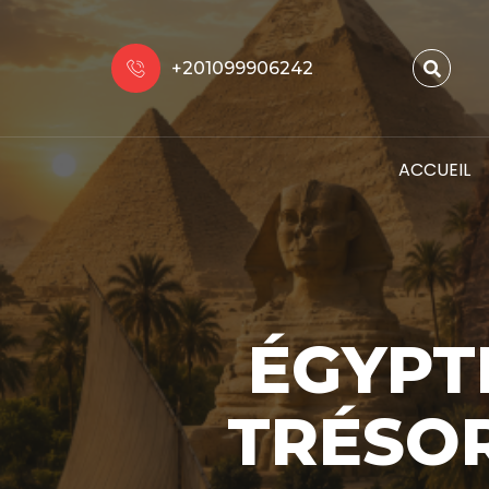
+201099906242
ACCUEIL
ÉGYPT
TRÉSO