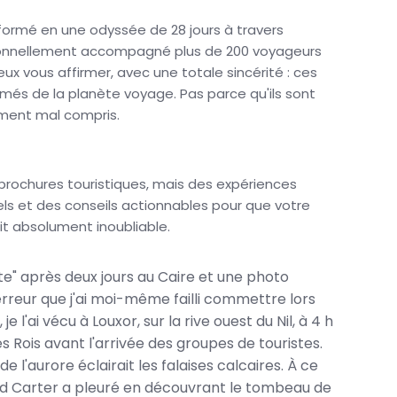
sformé en une odyssée de 28 jours à travers
personnellement accompagné plus de 200 voyageurs
peux vous affirmer, avec une totale sincérité : ces
imés de la planète voyage. Pas parce qu'ils sont
ement mal compris.
 brochures touristiques, mais des expériences
els et des conseils actionnables pour que votre
t absolument inoubliable.
te" après deux jours au Caire et une photo
 erreur que j'ai moi-même failli commettre lors
e l'ai vécu à Louxor, sur la rive ouest du Nil, à 4 h
es Rois avant l'arrivée des groupes de touristes.
de l'aurore éclairait les falaises calcaires. À ce
rd Carter a pleuré en découvrant le tombeau de