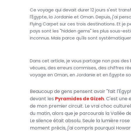
Ce voyage qui devait durer 12 jours s'est tran
l'Égypte, la Jordanie et Oman. Depuis, j'ai 
Flying Carpet sur ces trois destinations. Et je 
pays sont les "hidden gems" les plus sous-est
inconnus. Mais parce qu'ils sont systématiqu
Dans cet article, je vous partage non pas des
vécues, des erreurs commises, des chiffres ré
voyage en Oman, en Jordanie et en Égypte soi
Beaucoup de gens pensent avoir "fait l'Égyp
devant les
Pyramides de Gizeh
. C'est une
de mon premier circuit. Le vrai choc culturel, j
du matin, alors que je parcourais la Vallée d
Le silence était absolu. Seule la lumière rose 
moment précis, j'ai compris pourquoi Howa