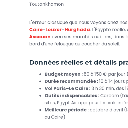
Toutankhamon.
L'erreur classique que nous voyons chez nos cl
Caire
–
Louxor
–
Hurghada
. L'Égypte réelle,
Assouan
avec ses marchés nubiens, dans le 
bord d'une felouque au coucher du soleil.
Données réelles et détails pr
Budget moyen :
80 à 150 € par jour 
Durée recommandée :
10 à 14 jours
Vol Paris–Le Caire :
3 h 30 min, dès 
Outils indispensables :
Careem (taxi 
sites, Egypt Air app pour les vols int
Meilleure période :
octobre à avril (
au Caire)