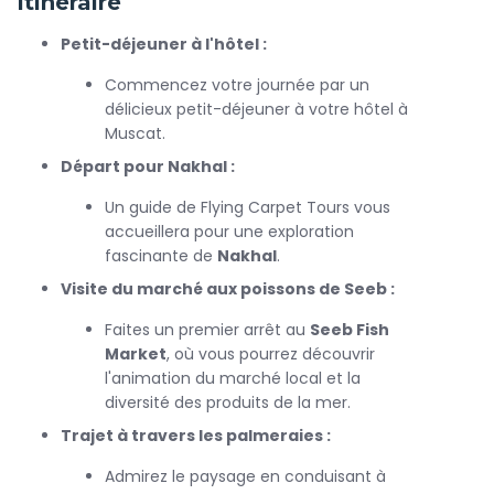
Itinéraire
marins locaux. Cette première étape vous plonge
immédiatement dans l’ambiance typique du pays.
Petit-déjeuner à l'hôtel :
Le voyage se poursuit à travers de magnifiques palmeraies
Commencez votre journée par un
verdoyantes, offrant des paysages apaisants et
délicieux petit-déjeuner à votre hôtel à
authentiques. À votre arrivée aux sources chaudes de
Muscat.
Nakhal, vous profiterez d’un moment de détente dans un
cadre naturel exceptionnel, entouré de montagnes et
Départ pour Nakhal :
d’eaux cristallines.
Un guide de Flying Carpet Tours vous
L’aventure continue avec la visite du fort de Nakhal, l’un
accueillera pour une exploration
des monuments historiques les plus impressionnants
fascinante de
Nakhal
.
d’Oman. Perché sur un promontoire rocheux, il offre une
Visite du marché aux poissons de Seeb :
vue panoramique spectaculaire sur la région et témoigne
de l’histoire riche du pays.
Faites un premier arrêt au
Seeb Fish
Market
, où vous pourrez découvrir
Enfin, découvrez l’univers du luxe avec une visite de la
l'animation du marché local et la
prestigieuse maison Amouage, où vous explorerez les
diversité des produits de la mer.
secrets de la fabrication des parfums omanais raffinés.
Trajet à travers les palmeraies :
Cette excursion est parfaite pour ceux qui souhaitent
Admirez le paysage en conduisant à
partir en vacances à Oman
et vivre une journée riche en