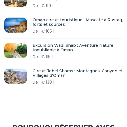
De
€
90
Oman circuit touristique : Mascate à Rustaq,
forts et sources
De
€
165
Excursion Wadi Shab : Aventure Nature
Inoubliable à Oman
De
€
115
Circuit Jebel Shams : Montagnes, Canyon et
Villages d'Oman
De
€
138