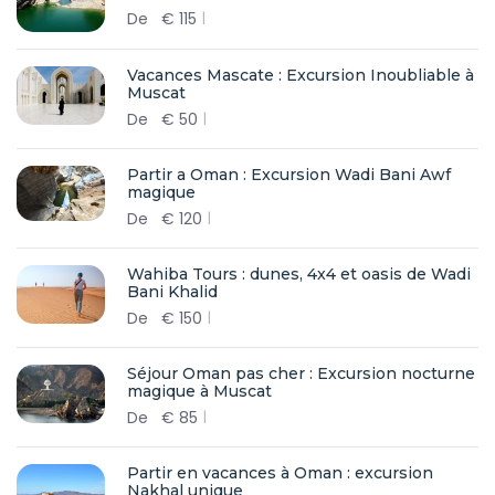
De
€
115
Vacances Mascate : Excursion Inoubliable à
Muscat
De
€
50
Partir a Oman : Excursion Wadi Bani Awf
magique
De
€
120
Wahiba Tours : dunes, 4x4 et oasis de Wadi
Bani Khalid
De
€
150
Séjour Oman pas cher : Excursion nocturne
magique à Muscat
De
€
85
Partir en vacances à Oman : excursion
Nakhal unique