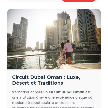
sites historiques majeurs comme le fort de Nizwa,
témoins vivants d’un riche passé. Les amoureux
de nature seront comblés : les dunes dorées de
Wahiba Sands offrent des safaris et nuits étoilées
inoubliables, tandis que le Djebel Shams dévoile
des panoramas vertigineux dignes d’un « Grand
Canyon » d’Arabie.
Circuit Dubai Oman : Luxe,
Désert et Traditions
S’embarquer pour un
circuit Dubai Oman
est
une invitation à vivre une expérience unique où
modernité spectaculaire et traditions