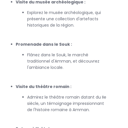
Visite du musée archéologique :
romain, datant du IIe siècle, qui est l'un des sites les plus
impressionnants de la ville.
Explorez le musée archéologique, qui
présente une collection d'artefacts
historiques de la région.
Ce circuit Amman est conçu pour offrir une expérience
enrichissante, alliant culture, histoire et découvertes.
Réservez dès aujourd'hui et préparez-vous à explorer les
Promenade dans le Souk :
trésors cachés de cette ville fascinante !
Flânez dans le Souk, le marché
traditionnel d'Amman, et découvrez
l'ambiance locale.
Visite du théâtre romain :
Admirez le théâtre romain datant du IIe
siècle, un témoignage impressionnant
de l'histoire romaine à Amman.