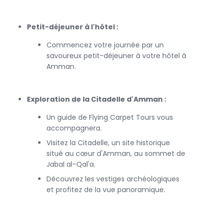
par les vestiges archéologiques qui témoignent de l'histoire
riche de la ville, tout en profitant d'une vue panoramique
Petit-déjeuner à l'hôtel :
imprenable sur Amman.
Commencez votre journée par un
savoureux petit-déjeuner à votre hôtel à
Poursuivez votre circuit Amman par une visite au musée
Amman.
archéologique, qui abrite une collection fascinante
d'artefacts provenant de différentes époques de l'histoire
jordanienne. Ce musée est un véritable trésor pour les
Exploration de la Citadelle d'Amman :
amateurs d'histoire et de culture.
Un guide de Flying Carpet Tours vous
accompagnera.
Visitez la Citadelle, un site historique
Après cette immersion dans le passé, flânez dans le Souk,
situé au cœur d'Amman, au sommet de
le marché traditionnel d'Amman. Imprégnez-vous de
Jabal al-Qal'a.
l'ambiance locale, goûtez aux spécialités culinaires et
découvrez l'artisanat jordanien.
Découvrez les vestiges archéologiques
et profitez de la vue panoramique.
Enfin, terminez votre excursion par une visite du théâtre