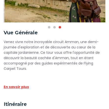
Vue Générale
Venez vivre notre incroyable circuit Amman, une demi-
journée d'exploration et de découverte au cœur de la
capitale jordanienne. Ce tour vous offre l'opportunité de
découvrir la beauté cachée d'Amman, tout en étant
accompagné par des guides expérimentés de Flying
Carpet Tours.
Votre aventure commence par un accueil chaleureux à
En savoir plus
votre hôtel, suivi d'un délicieux petit-déjeuner pour bien
commencer la journée. Ensuite, partez à la découverte de
la Citadelle d'Amman, un site historique emblématique
Itinéraire
situé au sommet de Jabal al-Qal'a. Vous serez émerveillé