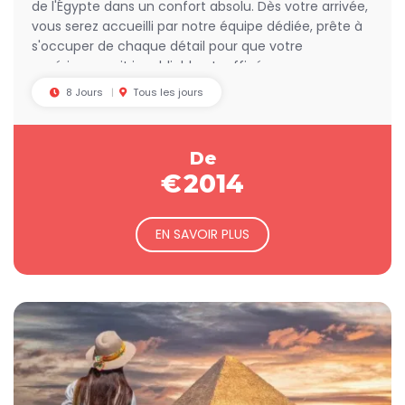
de l'Égypte dans un confort absolu. Dès votre arrivée,
Pour une touche entre terre et ciel, embarquez pour une
vous serez accueilli par notre équipe dédiée, prête à
croisière de luxe sur le Nil
. Quoi de mieux que de
s'occuper de chaque détail pour que votre
naviguer tranquillement tout en savourant des plats
expérience soit inoubliable et raffinée.
gastronomiques tout en admirant les paysages
enchanteurs qui défilent sous vos yeux ?
8 Jours
Tous les jours
Ne manquez pas le site époustouflant d'
Abou Simbel
,
avec ses temples monumentaux sculptés dans la roche,
De
témoignage du génie architectural des pharaons. Chaque
€
2014
étape de votre voyage est soigneusement planifiée pour
offrir une aventure fluide et mémorable.
EN SAVOIR PLUS
Laissez-vous emporter par la magie de l'Égypte, où chaque
moment est une découverte fascinante. Réservez votre
expérience dès aujourd'hui et préparez-vous à vivre un
Voyage de Luxe en Égypte
qui vous laissera des souvenirs
impérissables.