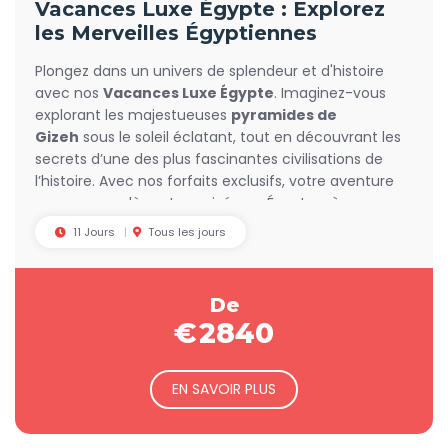
Vacances Luxe Égypte : Explorez
les Merveilles Égyptiennes
Plongez dans un univers de splendeur et d'histoire
avec nos
Vacances Luxe Égypte
. Imaginez-vous
explorant les majestueuses
pyramides de
Gizeh
sous le soleil éclatant, tout en découvrant les
secrets d’une des plus fascinantes civilisations de
l’histoire. Avec nos forfaits exclusifs, votre aventure
commence dès votre arrivée en Égypte, où un
accueil prestigieux vous attend.
11 Jours
Tous les jours
De
€
2840
EN SAVOIR PLUS