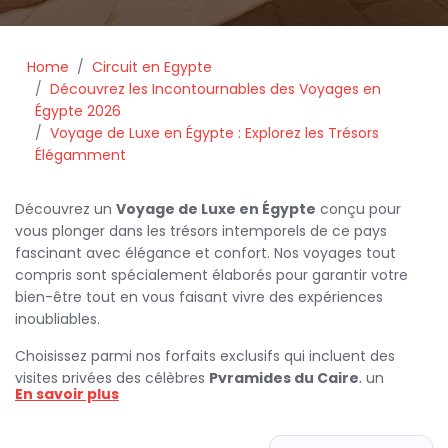
Home
Circuit en Egypte
Découvrez les Incontournables des Voyages en
Égypte 2026
Voyage de Luxe en Égypte : Explorez les Trésors
Élégamment
Découvrez un
Voyage de Luxe en Égypte
conçu pour
vous plonger dans les trésors intemporels de ce pays
fascinant avec élégance et confort. Nos voyages tout
compris sont spécialement élaborés pour garantir votre
bien-être tout en vous faisant vivre des expériences
inoubliables.
Choisissez parmi nos forfaits exclusifs qui incluent des
visites privées des célèbres
Pyramides du Caire
, un
En savoir plus
incontournable de tout voyage égyptien. Admirez la
majesté des pyramides de Khéops, Khéphren et Mykérinos
et prenez un moment pour capturer des souvenirs